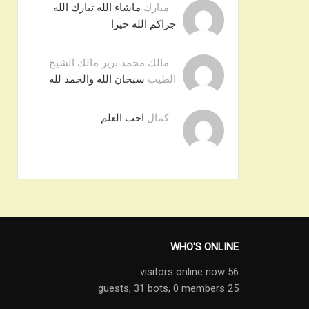
مبارك
ماشاء الله تبارك الله
جزاكم الله خيرا
مالك محمد برير مالك الشيخ
الطيب
سبحان الله والحمد لله
كمال
احب العلم
WHO'S ONLINE
56 visitors online now
31 bots,
0 members
25 guests,