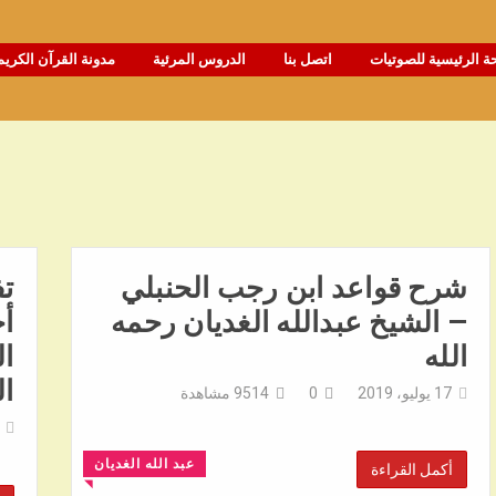
ة الرئيسية للصوتيات
اتصل بنا
الدروس المرئية
مدونة القرآن الكريم
شرح قواعد ابن رجب الحنبلي
تف
– الشيخ عبدالله الغديان رحمه
أح
الله
ال
ال
17 يوليو، 2019
0
9514
مشاهدة
عبد الله الغديان
أكمل القراءة
◥