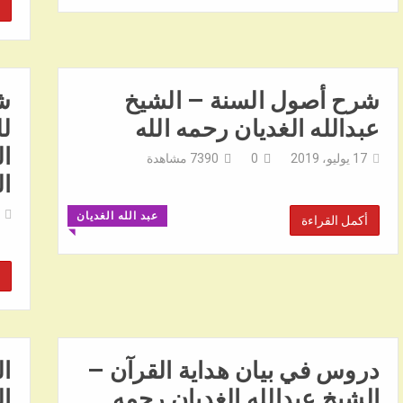
شرح أصول السنة – الشيخ
شر
عبدالله الغديان رحمه الله
لل
ال
17 يوليو، 2019
0
7390
مشاهدة
ال
عبد الله الغديان
أكمل القراءة
◥
دروس في بيان هداية القرآن –
ال
الشيخ عبدالله الغديان رحمه
ال