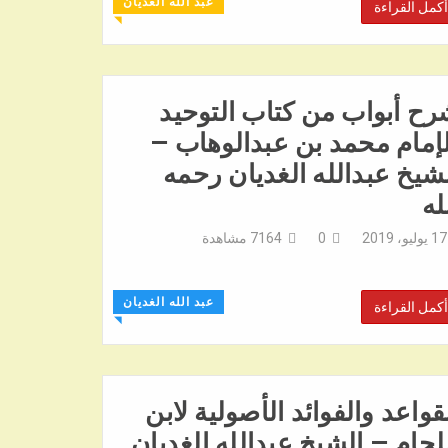
عبد الله الغديان
أكمل القراءة
◥
ح أبواب من كتاب التوحيد
إمام محمد بن عبدالوهاب –
شيخ عبدالله الغديان رحمه
له
17 يوليو، 2019
0
7164
مشاهدة
عبد الله الغديان
أكمل القراءة
◥
قواعد والفوائد الأصولية لابن
لحام – الشيخ عبدالله الغديان