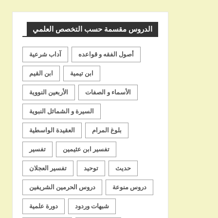
الشيخ
الدروس مقسمة حسب التخصص العلمي
أصول الفقه و قواعده
آداب شرعية
ابن تيمية
ابن القيم
الأسماء و الصفات
الأربعين النووية
السيرة و الشمائل النبوية
بلوغ المرام
العقيدة الواسطية
تفسير ابن عثيمين
تفسير
حديث
توحيد
تفسير العجلان
دروس منوعة
دروس الحرمين الشريفين
شبهات وردود
دورة علمية