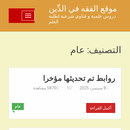
خطى
موقع الفقه في الدِّين
لى
دروس علمية و فتاوى شرعية لطلبة
تبديل اللوحة
لمحتوى
العلم
التصنيف:
عام
روابط تم تحديثها مؤخرا
8 سبتمبر، 2025
1
5870
مشاهدة
عام
أكمل القراءة
◥