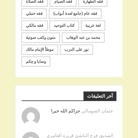
فقه الطهارة
فقه الصيام
فقه الصلاة
فقه عام (جامع لعدة أبواب)
فقه حنبلي
لغة عربية
كتاب التوحيد
فقه مالكي
محمد بن عبد الوهاب
متون وكتب صوتية
نور على الدرب
موطأ الإمام مالك
وصايا و حِكم
آخر التعليقات
عثمان الصومالي
جزاكم الله خيرا
الصديق فرج الناشئ قريرة العامري