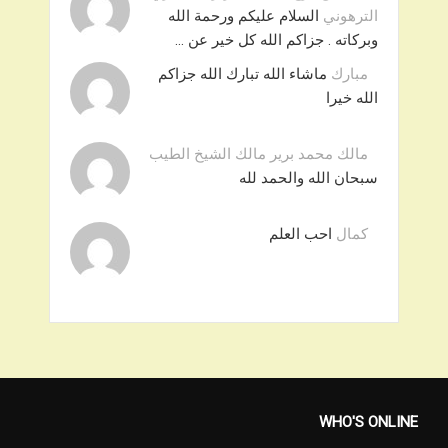
الترهوني
السلام عليكم ورحمة الله
وبركاته . جزاكم الله كل خير عن …
مبارك
ماشاء الله تبارك الله جزاكم
الله خيرا
مالك محمد برير مالك الشيخ الطيب
سبحان الله والحمد لله
كمال
احب العلم
WHO'S ONLINE