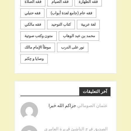
فقه الطهارة
فقه الصيام
فقه الصلاة
فقه عام (جامع لعدة أبواب)
فقه حنبلي
لغة عربية
كتاب التوحيد
فقه مالكي
محمد بن عبد الوهاب
متون وكتب صوتية
نور على الدرب
موطأ الإمام مالك
وصايا و حِكم
آخر التعليقات
عثمان الصومالي
جزاكم الله خيرا
الصديق فرج الناشئ قريرة العامري