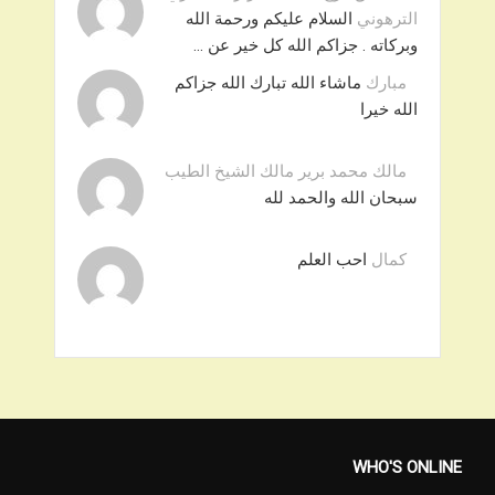
الترهوني
السلام عليكم ورحمة الله
وبركاته . جزاكم الله كل خير عن …
مبارك
ماشاء الله تبارك الله جزاكم
الله خيرا
مالك محمد برير مالك الشيخ الطيب
سبحان الله والحمد لله
كمال
احب العلم
WHO'S ONLINE