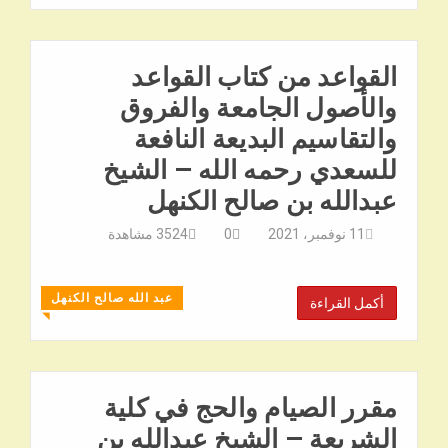
القواعد من كتاب القواعد
والأصول الجامعة والفروق
والتقاسيم البديعة النافعة
للسعدي رحمه الله – الشيخ
عبدالله بن صالح الكنهل
11 نوفمبر، 2021
0
3524
مشاهدة
عبد الله صالح الكنهل
أكمل القراءة
◥
مقرر الصيام والحج في كلية
الشريعة – الشيخ عبدالله بن