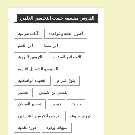
الشيخ
الدروس مقسمة حسب التخصص العلمي
أصول الفقه و قواعده
آداب شرعية
ابن تيمية
ابن القيم
الأسماء و الصفات
الأربعين النووية
السيرة و الشمائل النبوية
بلوغ المرام
العقيدة الواسطية
تفسير ابن عثيمين
تفسير
حديث
توحيد
تفسير العجلان
دروس منوعة
دروس الحرمين الشريفين
شبهات وردود
دورة علمية