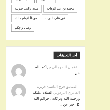
محمد بن عبد الوهاب
متون وكتب صوتية
نور على الدرب
موطأ الإمام مالك
وصايا و حِكم
آخر التعليقات
عثمان الصومالي
جزاكم الله
خيرا
الصديق فرج الناشئ قريرة
العامري الترهوني
السلام عليكم
ورحمة الله وبركاته . جزاكم الله
كل خير عن …