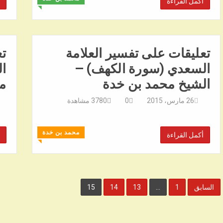
أكمل القراءة
◥
تعليقات على تفسير العلامة
تع
السعدي (سورة الكهف) –
ا
الشيخ محمد بن خدة
م
26 مارس، 2015
0
3780
مشاهدة
محمد بن خدة
أكمل القراءة
◥
تعدد
السابق
1
…
13
14
15
صفحات
المقالات