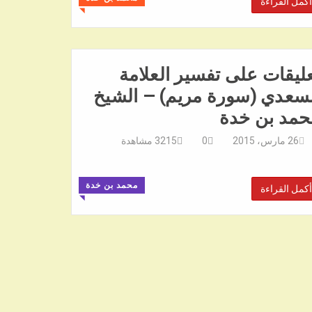
أكمل القراءة
◥
ليقات على تفسير العلامة
لسعدي (سورة مريم) – الشيخ
حمد بن خدة
26 مارس، 2015
0
3215
مشاهدة
محمد بن خدة
أكمل القراءة
◥