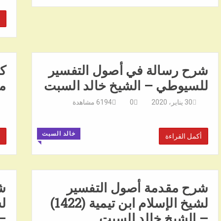
شرح رسالة في أصول التفسير
ك
للسيوطي – الشيخ خالد السبت
مس
30 يناير، 2020
0
6194
مشاهدة
خالد السبت
أكمل القراءة
◥
شرح مقدمة أصول التفسير
ش
لشيخ الإسلام ابن تيمية (1422)
– الشيخ خالد السبت
– 