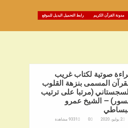
مدونة القرآن الكريم
رابط التحميل البديل للموقع
اءة صوتية لكتاب غريب
قرآن المسمى بنزهة القلوب
سجستاني (مرتبا على ترتيب
سور) – الشيخ عمرو
لبساطي
2 يوليو، 2020
0
9331
مشاهدة