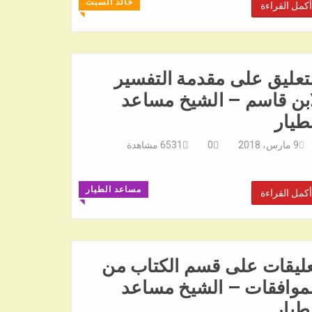
خالد السبت
أكمل القراءة
◥
تعليق على مقدمة التفسير
بن قاسم – الشيخ مساعد
طيار
9 مارس، 2018
0
6531
مشاهدة
مساعد الطيار
أكمل القراءة
◥
عليقات على قسم الكتاب من
موافقات – الشيخ مساعد
طيار