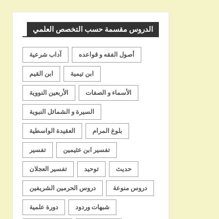
الشيخ
الدروس مقسمة حسب التخصص العلمي
أصول الفقه و قواعده
آداب شرعية
ابن تيمية
ابن القيم
الأسماء و الصفات
الأربعين النووية
السيرة و الشمائل النبوية
بلوغ المرام
العقيدة الواسطية
تفسير ابن عثيمين
تفسير
حديث
توحيد
تفسير العجلان
دروس منوعة
دروس الحرمين الشريفين
شبهات وردود
دورة علمية