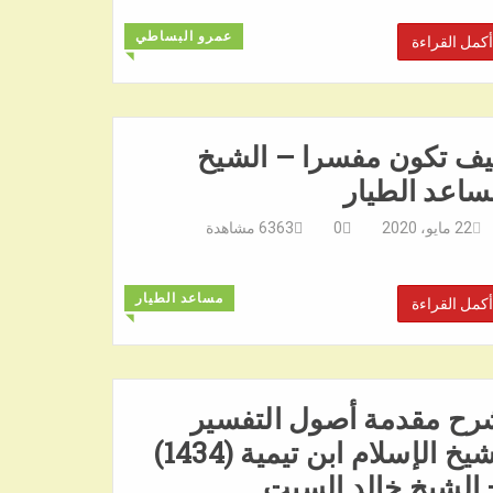
عمرو البساطي
أكمل القراءة
◥
يف تكون مفسرا – الشيخ
اعد الطيار
22 مايو، 2020
0
6363
مشاهدة
مساعد الطيار
أكمل القراءة
◥
رح مقدمة أصول التفسير
لشيخ الإسلام ابن تيمية (1434)
الشيخ خالد السبت