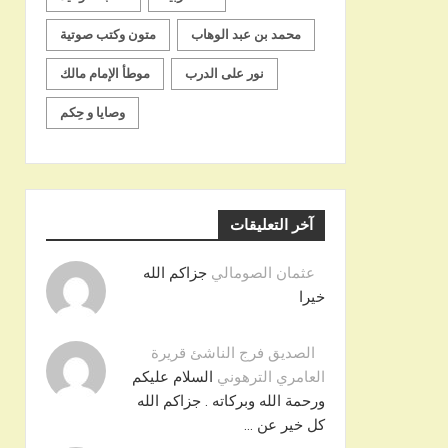
محمد بن عبد الوهاب
متون وكتب صوتية
نور على الدرب
موطأ الإمام مالك
وصايا و حِكم
آخر التعليقات
عثمان الصومالي
جزاكم الله
خيرا
الصديق فرج الناشئ قريرة
العامري الترهوني
السلام عليكم
ورحمة الله وبركاته . جزاكم الله
كل خير عن …