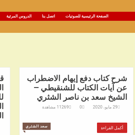
الصفحة الرئيسية للصوتيات
اتصل بنا
الدروس المرئية
شرح كتاب دفع إيهام الاضطراب
قر
عن آيات الكتاب للشنقيطي –
ال
الشيخ سعد بن ناصر الشثري
لل
ال
29 مايو، 2020
0
11269
مشاهدة
ا
سعد الشثري
أكمل القراءة
◥