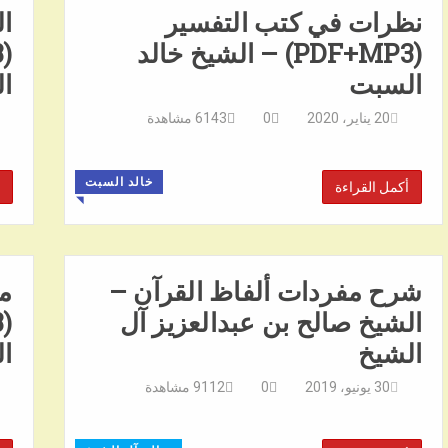
نظرات في كتب التفسير
ال
(PDF+MP3) – الشيخ خالد
السبت
ا
20 يناير، 2020
0
6143
مشاهدة
خالد السبت
أكمل القراءة
◥
شرح مفردات ألفاظ القرآن –
مخ
الشيخ صالح بن عبدالعزيز آل
الشيخ
ا
30 يونيو، 2019
0
9112
مشاهدة