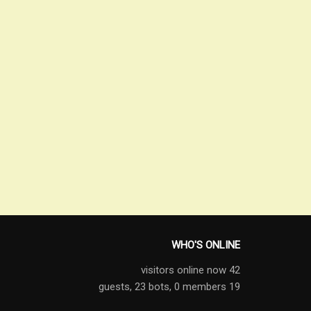
WHO'S ONLINE
42 visitors online now
23 bots,
0 members
19 guests,