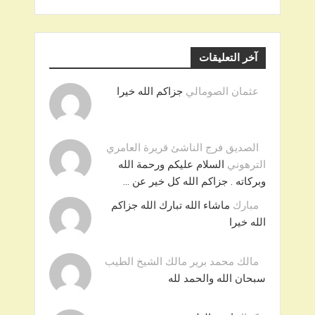
آخر التعليقات
عثمان الصومالي
جزاكم الله خيرا
الصديق فرج الناشئ قريرة العامري
الترهوني
السلام عليكم ورحمة الله
وبركاته . جزاكم الله كل خير عن …
مبارك
ماشاء الله تبارك الله جزاكم
الله خيرا
مالك محمد برير مالك الشيخ الطيب
سبحان الله والحمد لله