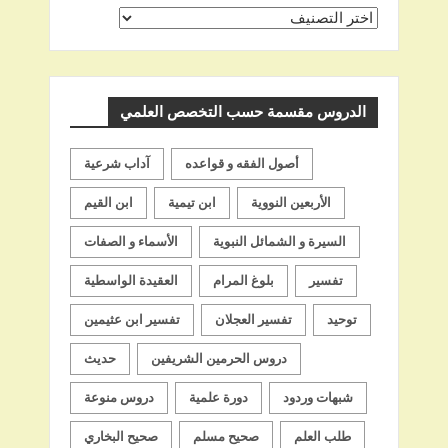
اختر
اسم
الشيخ
الدروس مقسمة حسب التخصص العلمي
أصول الفقه و قواعده
آداب شرعية
الأربعين النووية
ابن تيمية
ابن القيم
السيرة و الشمائل النبوية
الأسماء و الصفات
تفسير
بلوغ المرام
العقيدة الواسطية
توحيد
تفسير العجلان
تفسير ابن عثيمين
دروس الحرمين الشريفين
حديث
شبهات وردود
دورة علمية
دروس منوعة
طلب العلم
صحيح مسلم
صحيح البخاري