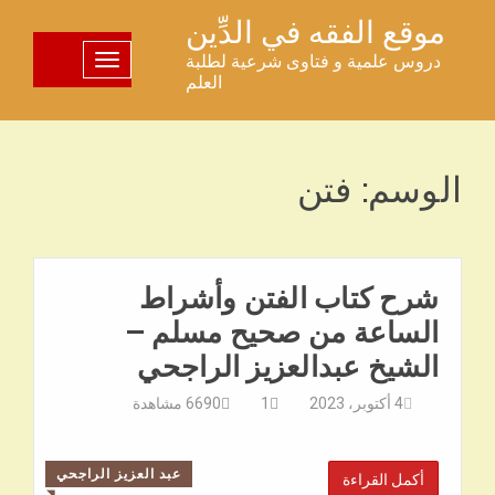
خطى
موقع الفقه في الدِّين
لى
دروس علمية و فتاوى شرعية لطلبة
تبديل اللوحة
لمحتوى
العلم
الوسم:
فتن
شرح كتاب الفتن وأشراط
الساعة من صحيح مسلم –
الشيخ عبدالعزيز الراجحي
4 أكتوبر، 2023
1
6690
مشاهدة
عبد العزيز الراجحي
أكمل القراءة
◥