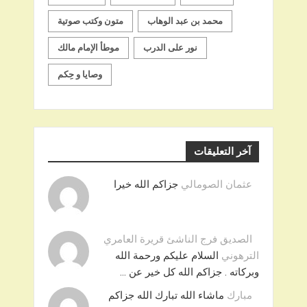
محمد بن عبد الوهاب
متون وكتب صوتية
نور على الدرب
موطأ الإمام مالك
وصايا و حِكم
آخر التعليقات
عثمان الصومالي
جزاكم الله خيرا
الصديق فرج الناشئ قريرة العامري
الترهوني
السلام عليكم ورحمة الله
وبركاته . جزاكم الله كل خير عن …
مبارك
ماشاء الله تبارك الله جزاكم