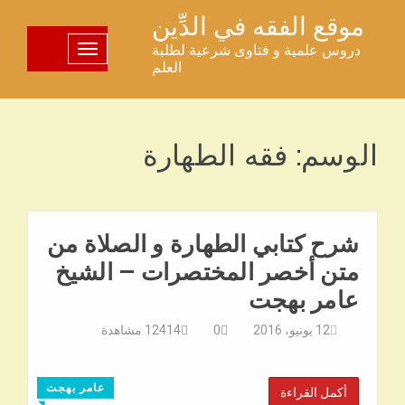
خطى
موقع الفقه في الدِّين
لى
دروس علمية و فتاوى شرعية لطلبة
تبديل اللوحة
لمحتوى
العلم
الوسم:
فقه الطهارة
شرح كتابي الطهارة و الصلاة من
متن أخصر المختصرات – الشيخ
عامر بهجت
12 يونيو، 2016
0
12414
مشاهدة
عامر بهجت
أكمل القراءة
◥