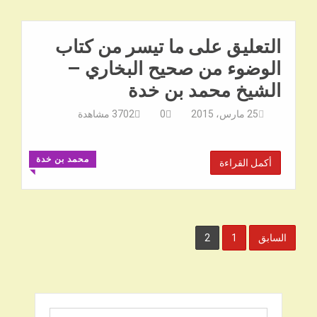
التعليق على ما تيسر من كتاب
الوضوء من صحيح البخاري –
الشيخ محمد بن خدة
25 مارس، 2015
0
3702
مشاهدة
محمد بن خدة
أكمل القراءة
◥
تعدد
السابق
1
2
صفحات
المقالات
البحث