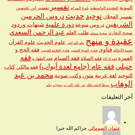
تفسير
النبوية
تفسير ابن عثيمين
العقيدة الواسطية
بلوغ المرام
حديث
توحيد
دروس الحرمين
تفسير العجلان
الشريفين
دورة علمية
شبهات وردود
دروس منوعة
عبد الرحمن السعدي
طلب العلم
صحيح البخاري
صحيح مسلم
عقيدة و منهج
علوم الحديث
علوم القرآن
علم الفرائض
فتاوى
فقه الحج و
عمدة الأحكام
فتاوى الشيخ الخضير
فتاوى العلامة العثيمين
فقه
العمرة
فقه الصيام
فقه الصلاة
فقه الطهارة
فقه الزكاة
حنبلي
فقه عام (جامع لعدة أبواب)
كتاب
فقه مالكي
محمد بن عبد
لغة عربية
التوحيد
متون وكتب صوتية
الوهاب
نور على الدرب
موطأ الإمام مالك
وصايا و حِكم
آخر التعليقات
عثمان الصومالي
جزاكم الله خيرا