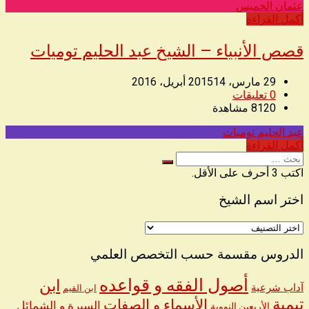
عثمان الخميس
◥
أكمل القراءة
قصص الأنبياء – الشيخ عبد الحليم توميات
29 مارس، 2015
14 أبريل، 2016
0
تعليقات
8120
مشاهدة
عبد الحليم توميات
◥
أكمل القراءة
البحث
عن
اكتب 3 أحرف على الأقل.
اختر اسم الشيخ
اختر
اسم
الشيخ
الدروس مقسمة حسب التخصص العلمي
أصول الفقه و قواعده
ابن
آداب شرعية
ابن القيم
تيمية
الأسماء و الصفات
السيرة و الشمائل
الأربعين النووية