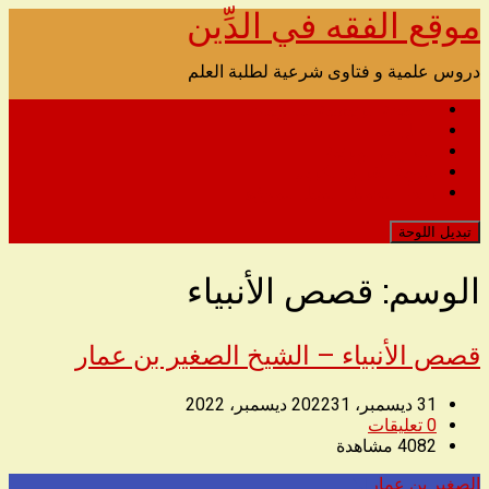
موقع الفقه في الدِّين
تخطى
الى
المحتوى
دروس علمية و فتاوى شرعية لطلبة العلم
الصفحة الرئيسية للصوتيات
اتصل بنا
الدروس المرئية
مدونة القرآن الكريم
رابط التحميل البديل للموقع
تبديل اللوحة
الوسم:
قصص الأنبياء
قصص الأنبياء – الشيخ الصغير بن عمار
31 ديسمبر، 2022
31 ديسمبر، 2022
0
تعليقات
4082
مشاهدة
الصغير بن عمار
◥