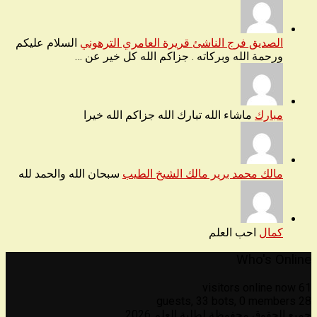
الصديق فرج الناشئ قريرة العامري الترهوني
السلام عليكم
ورحمة الله وبركاته . جزاكم الله كل خير عن …
مبارك
ماشاء الله تبارك الله جزاكم الله خيرا
مالك محمد برير مالك الشيخ الطيب
سبحان الله والحمد لله
كمال
احب العلم
Who's Online
61 visitors online now
33 bots,
0 members
28 guests,
جميع الحقوق محفوظة لطلبة العلم 2026.