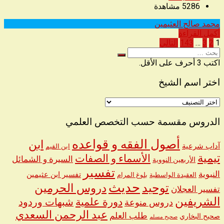
5286
مشاهدة
محمد صالح العثيمين
◥
أكمل القراءة
تعدد
1
2
3
…
143
التالي
البحث
صفحات
عن
اكتب 3 أحرف على الأقل.
المقالات
اختر اسم الشيخ
اختر
اسم
الشيخ
الدروس مقسمة حسب التخصص العلمي
أصول الفقه و قواعده
ابن
آداب شرعية
ابن القيم
تيمية
الأسماء و الصفات
السيرة و الشمائل
الأربعين النووية
تفسير
النبوية
تفسير ابن عثيمين
العقيدة الواسطية
بلوغ المرام
حديث
توحيد
دروس الحرمين
تفسير العجلان
الشريفين
دورة علمية
شبهات وردود
دروس منوعة
عبد الرحمن السعدي
طلب العلم
صحيح البخاري
صحيح مسلم