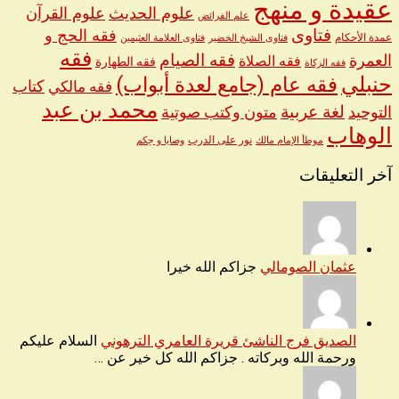
عقيدة و منهج
علوم الحديث
علوم القرآن
علم الفرائض
فتاوى
فقه الحج و
عمدة الأحكام
فتاوى الشيخ الخضير
فتاوى العلامة العثيمين
فقه
العمرة
فقه الصيام
فقه الصلاة
فقه الطهارة
فقه الزكاة
حنبلي
فقه عام (جامع لعدة أبواب)
كتاب
فقه مالكي
محمد بن عبد
لغة عربية
التوحيد
متون وكتب صوتية
الوهاب
نور على الدرب
موطأ الإمام مالك
وصايا و حِكم
آخر التعليقات
عثمان الصومالي
جزاكم الله خيرا
الصديق فرج الناشئ قريرة العامري الترهوني
السلام عليكم
ورحمة الله وبركاته . جزاكم الله كل خير عن …