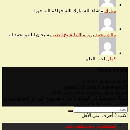
مبارك
ماشاء الله تبارك الله جزاكم الله خيرا
مالك محمد برير مالك الشيخ الطيب
سبحان الله والحمد لله
كمال
احب العلم
Who's Online
62 visitors online now
29 bots,
0 members
33 guests,
جميع الحقوق محفوظة لطلبة العلم 2026.
المواد الموجودة في الموقع لا تعبِّر بالضرورة عن رأي الموقع أو رأي
القائمين عليه، وإنما عن رأي مصادرها.
البحث
عن
اكتب 3 أحرف على الأقل.
الصفحة الرئيسية للصوتيات