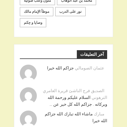
محمد بن عبد الوهاب
متون وكتب صوتية
نور على الدرب
موطأ الإمام مالك
وصايا و حِكم
آخر التعليقات
عثمان الصومالي
جزاكم الله خيرا
الصديق فرج الناشئ قريرة العامري
الترهوني
السلام عليكم ورحمة الله
وبركاته . جزاكم الله كل خير عن …
مبارك
ماشاء الله تبارك الله جزاكم
الله خيرا