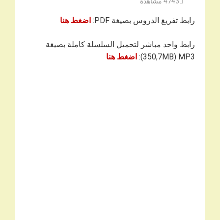
4743
مشاهدة
رابط تفريغ الدروس بصيغة PDF:
ا
ضغط
ه
نا
رابط واحد مباشر لتحميل السلسلة كاملة بصيغة
350,7MB) MP3):
ا
ضغط
ه
نا