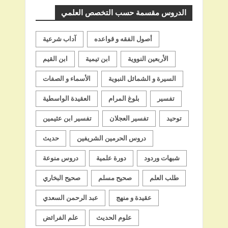
الدروس مقسمة حسب التخصص العلمي
أصول الفقه و قواعده
آداب شرعية
الأربعين النووية
ابن تيمية
ابن القيم
السيرة و الشمائل النبوية
الأسماء و الصفات
تفسير
بلوغ المرام
العقيدة الواسطية
توحيد
تفسير العجلان
تفسير ابن عثيمين
دروس الحرمين الشريفين
حديث
شبهات وردود
دورة علمية
دروس منوعة
طلب العلم
صحيح مسلم
صحيح البخاري
عقيدة و منهج
عبد الرحمن السعدي
علوم الحديث
علم الفرائض