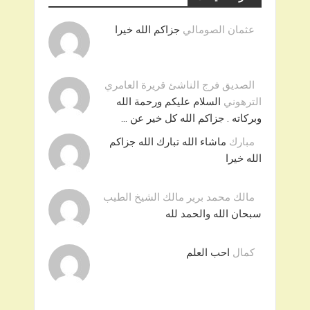
عثمان الصومالي
جزاكم الله خيرا
الصديق فرج الناشئ قريرة العامري
الترهوني
السلام عليكم ورحمة الله
وبركاته . جزاكم الله كل خير عن …
مبارك
ماشاء الله تبارك الله جزاكم
الله خيرا
مالك محمد برير مالك الشيخ الطيب
سبحان الله والحمد لله
كمال
احب العلم