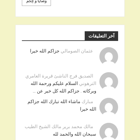
وصايا و حِكم
آخر التعليقات
عثمان الصومالي
جزاكم الله خيرا
الصديق فرج الناشئ قريرة العامري
الترهوني
السلام عليكم ورحمة الله
وبركاته . جزاكم الله كل خير عن …
مبارك
ماشاء الله تبارك الله جزاكم
الله خيرا
مالك محمد برير مالك الشيخ الطيب
سبحان الله والحمد لله