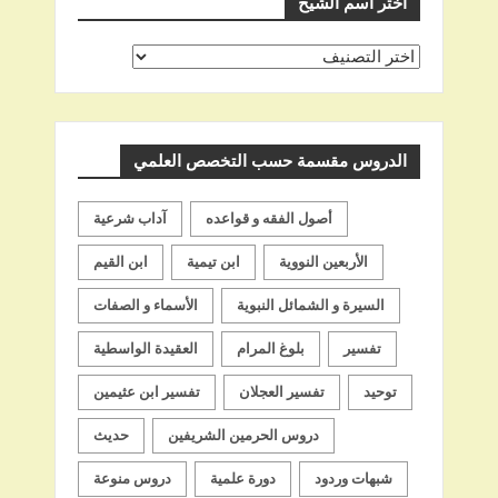
اختر اسم الشيخ
اختر
اسم
الشيخ
الدروس مقسمة حسب التخصص العلمي
أصول الفقه و قواعده
آداب شرعية
الأربعين النووية
ابن تيمية
ابن القيم
السيرة و الشمائل النبوية
الأسماء و الصفات
تفسير
بلوغ المرام
العقيدة الواسطية
توحيد
تفسير العجلان
تفسير ابن عثيمين
دروس الحرمين الشريفين
حديث
شبهات وردود
دورة علمية
دروس منوعة