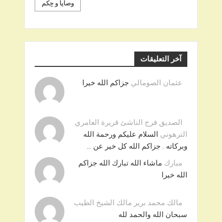
وصايا و حِكم
آخر التعليقات
عثمان الصومالي
جزاكم الله خيرا
الصديق فرج الناشئ قريرة العامري
الترهوني
السلام عليكم ورحمة الله
وبركاته . جزاكم الله كل خير عن …
مبارك
ماشاء الله تبارك الله جزاكم
الله خيرا
مالك محمد برير مالك الشيخ الطيب
سبحان الله والحمد لله