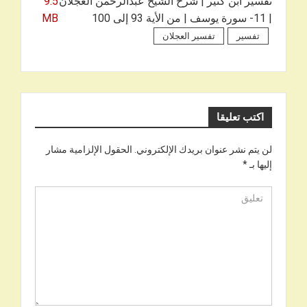
تفسير ابن كثير | شرح الشيخ عبدالرحمن العجلان
9.5
| 11- سورة يوسف | من الأية 93 إلى 100
MB
تفسير
تفسير العجلان
اكتب تعليقا
لن يتم نشر عنوان بريدك الإلكتروني.
الحقول الإلزامية مشار
إليها بـ
*