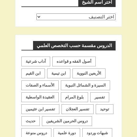
اختر اسم الشيخ
اختر
اسم
الشيخ
الدروس مقسمة حسب التخصص العلمي
أصول الفقه و قواعده
آداب شرعية
الأربعين النووية
ابن تيمية
ابن القيم
السيرة و الشمائل النبوية
الأسماء و الصفات
تفسير
بلوغ المرام
العقيدة الواسطية
توحيد
تفسير العجلان
تفسير ابن عثيمين
دروس الحرمين الشريفين
حديث
شبهات وردود
دورة علمية
دروس منوعة