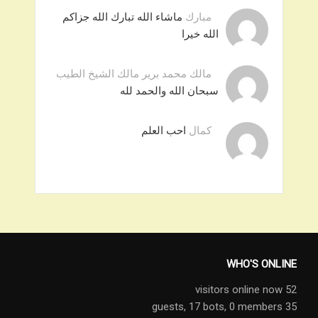
مبارك
ماشاء الله تبارك الله جزاكم
الله خيرا
مالك محمد برير مالك الشيخ الطيب
سبحان الله والحمد لله
كمال
احب العلم
WHO'S ONLINE
52 visitors online now
17 bots,
0 members
35 guests,