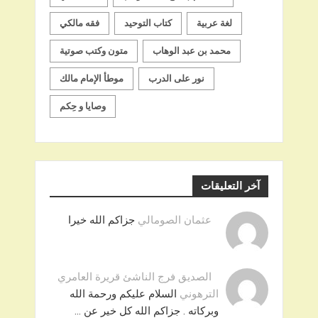
لغة عربية
كتاب التوحيد
فقه مالكي
محمد بن عبد الوهاب
متون وكتب صوتية
نور على الدرب
موطأ الإمام مالك
وصايا و حِكم
آخر التعليقات
عثمان الصومالي
جزاكم الله خيرا
الصديق فرج الناشئ قريرة العامري
الترهوني
السلام عليكم ورحمة الله
وبركاته . جزاكم الله كل خير عن …