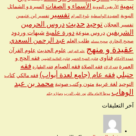
تيمية
الأسماء و الصفات
السيرة و الشمائل
الأربعين النووية
تفسير
النبوية
تفسير ابن عثيمين
العقيدة الواسطية
بلوغ المرام
حديث
توحيد
دروس الحرمين
تفسير العجلان
الشريفين
دورة علمية
شبهات وردود
دروس منوعة
عبد الرحمن السعدي
طلب العلم
صحيح البخاري
صحيح مسلم
عقيدة و منهج
علوم الحديث
علوم القرآن
علم الفرائض
فتاوى
فقه الحج و
عمدة الأحكام
فتاوى الشيخ الخضير
فتاوى العلامة العثيمين
فقه
العمرة
فقه الصيام
فقه الصلاة
فقه الطهارة
فقه الزكاة
حنبلي
فقه عام (جامع لعدة أبواب)
كتاب
فقه مالكي
محمد بن عبد
لغة عربية
التوحيد
متون وكتب صوتية
الوهاب
نور على الدرب
موطأ الإمام مالك
وصايا و حِكم
آخر التعليقات