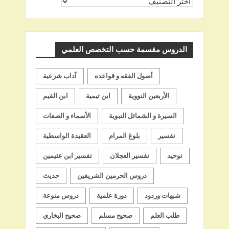
اختر
اسم
الشيخ
الدروس مقسمة حسب التخصص العلمي
أصول الفقه و قواعده
آداب شرعية
الأربعين النووية
ابن تيمية
ابن القيم
السيرة و الشمائل النبوية
الأسماء و الصفات
تفسير
بلوغ المرام
العقيدة الواسطية
توحيد
تفسير العجلان
تفسير ابن عثيمين
دروس الحرمين الشريفين
حديث
شبهات وردود
دورة علمية
دروس منوعة
طلب العلم
صحيح مسلم
صحيح البخاري