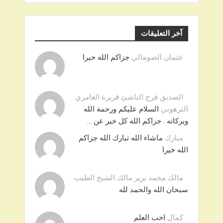
آخر التعليقات
عثمان الصومالي
جزاكم الله خيرا
الصديق فرج الناشئ قريرة العامري
الترهوني
السلام عليكم ورحمة الله
وبركاته . جزاكم الله كل خير عن …
مبارك
ماشاء الله تبارك الله جزاكم
الله خيرا
مالك محمد برير مالك الشيخ الطيب
سبحان الله والحمد لله
كمال
احب العلم