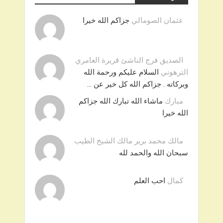
عثمان الصومالي
جزاكم الله خيرا
الصديق فرج الناشئ قريرة العامري
الترهوني
السلام عليكم ورحمة الله
وبركاته . جزاكم الله كل خير عن …
مبارك
ماشاء الله تبارك الله جزاكم
الله خيرا
مالك محمد برير مالك الشيخ الطيب
سبحان الله والحمد لله
كمال
احب العلم