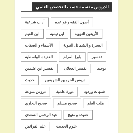
الدروس مقسمة حسب التخصص العلمي
أصول الفقه و قواعده
آداب شرعية
الأربعين النووية
ابن تيمية
ابن القيم
السيرة و الشمائل النبوية
الأسماء و الصفات
تفسير
بلوغ المرام
العقيدة الواسطية
توحيد
تفسير العجلان
تفسير ابن عثيمين
دروس الحرمين الشريفين
حديث
شبهات وردود
دورة علمية
دروس منوعة
طلب العلم
صحيح مسلم
صحيح البخاري
عقيدة و منهج
عبد الرحمن السعدي
علوم الحديث
علم الفرائض