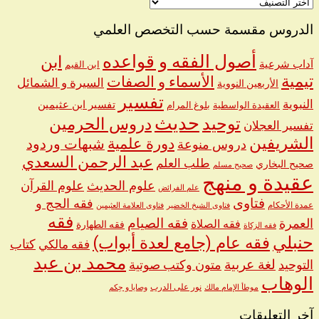
اختر
اسم
الشيخ
الدروس مقسمة حسب التخصص العلمي
أصول الفقه و قواعده
ابن
آداب شرعية
ابن القيم
تيمية
الأسماء و الصفات
السيرة و الشمائل
الأربعين النووية
تفسير
النبوية
تفسير ابن عثيمين
العقيدة الواسطية
بلوغ المرام
حديث
توحيد
دروس الحرمين
تفسير العجلان
الشريفين
دورة علمية
شبهات وردود
دروس منوعة
عبد الرحمن السعدي
طلب العلم
صحيح البخاري
صحيح مسلم
عقيدة و منهج
علوم الحديث
علوم القرآن
علم الفرائض
فتاوى
فقه الحج و
عمدة الأحكام
فتاوى الشيخ الخضير
فتاوى العلامة العثيمين
فقه
العمرة
فقه الصيام
فقه الصلاة
فقه الطهارة
فقه الزكاة
حنبلي
فقه عام (جامع لعدة أبواب)
كتاب
فقه مالكي
محمد بن عبد
لغة عربية
التوحيد
متون وكتب صوتية
الوهاب
نور على الدرب
موطأ الإمام مالك
وصايا و حِكم
آخر التعليقات