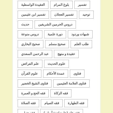
تفسير
بلوغ المرام
العقيدة الواسطية
توحيد
تفسير العجلان
تفسير ابن عثيمين
دروس الحرمين الشريفين
حديث
شبهات وردود
دورة علمية
دروس منوعة
طلب العلم
صحيح مسلم
صحيح البخاري
عقيدة و منهج
عبد الرحمن السعدي
علوم الحديث
علم الفرائض
فتاوى
عمدة الأحكام
علوم القرآن
فتاوى العلامة العثيمين
فتاوى الشيخ الخضير
فقه الزكاة
فقه الحج و العمرة
فقه الطهارة
فقه الصيام
فقه الصلاة
فقه عام (جامع لعدة أبواب)
فقه حنبلي