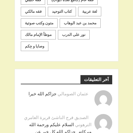
لغة عربية
كتاب التوحيد
فقه مالكي
محمد بن عبد الوهاب
متون وكتب صوتية
نور على الدرب
موطأ الإمام مالك
وصايا و حِكم
آخر التعليقات
عثمان الصومالي
جزاكم الله خيرا
الصديق فرج الناشئ قريرة العامري
الترهوني
السلام عليكم ورحمة الله
وبركاته . جزاكم الله كل خير عن …