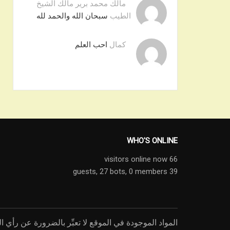
مالك محمد برير مالك الشيخ
الطيب
سبحان الله والحمد لله
كمال
احب العلم
WHO'S ONLINE
66 visitors online now
27 bots,
0 members
39 guests,
المواد الموجودة في الموقع لا تعبِّر بالضرورة عن رأي ال