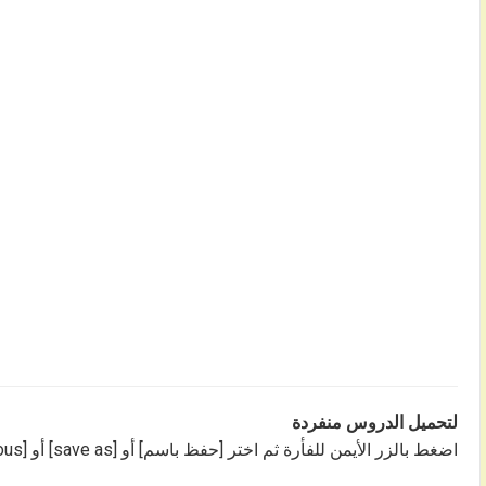
لتحميل الدروس منفردة
اضغط بالزر الأيمن للفأرة ثم اختر [حفظ باسم] أو [save as] أو [enregistrer sous]