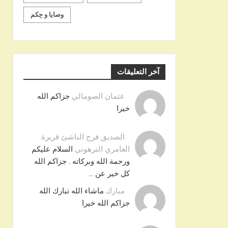
وصايا و حِكم
آخر التعليقات
عثمان الصومالي
جزاكم الله
خيرا
الصديق فرج الناشئ قريرة
العامري الترهوني
السلام عليكم
ورحمة الله وبركاته . جزاكم الله
كل خير عن …
مبارك
ماشاء الله تبارك الله
جزاكم الله خيرا