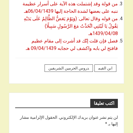
من قولة وقد إشتملت هذه الآية على أسرار عظيمة
ننبه على بعضها لشدة الحاجة إليها 06/04/1439هـ
من قوله وقال تعالى: (وَيَوْمَ يَعَضُّ الظَّالِمُ عَلَى يَدَيْهِ
يَقُولُ يَا لَيْتَنِي اتَّخَذْتُ مَعَ الرَّسُولِ سَبِيلًا)
1439/04/08هـ
فصل فإن قلت إنّك قد أشرت إلى مقام عظيم
فافتح لي بابه واكشف لي حجابه 09/04/1439 هـ
ابن القيم
دروس الحرمين الشريفين
اكتب تعليقا
لن يتم نشر عنوان بريدك الإلكتروني.
الحقول الإلزامية مشار
إليها بـ
*