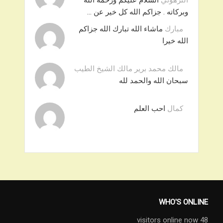
الترهوني
السلام عليكم ورحمة الله
وبركاته . جزاكم الله كل خير عن …
مبارك
ماشاء الله تبارك الله جزاكم
الله خيرا
مالك محمد برير مالك الشيخ الطيب
سبحان الله والحمد لله
كمال
احب العلم
WHO'S ONLINE
48 visitors online now