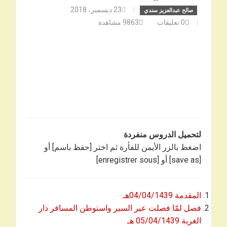
23 ديسمبر، 2018
صالح عبدالعزيز سندي
0
تعليقات
9863
مشاهدة
لتحميل الدروس منفردة
اضغط بالزر الأيمن للفأرة ثم اختر [حفظ باسم] أو
[save as] أو [enregistrer sous]
المقدمة 04/04/1439هـ
فصل لمّا فصلت عير السير واستوطن المسافر دار
الغربة 05/04/1439 هـ