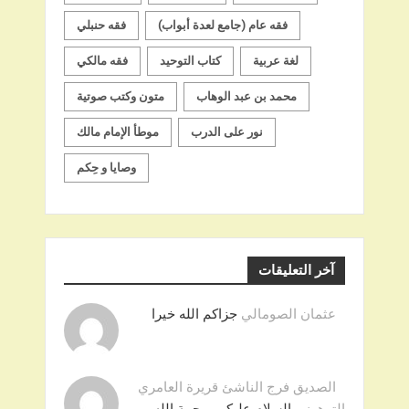
فقه عام (جامع لعدة أبواب)
فقه حنبلي
لغة عربية
كتاب التوحيد
فقه مالكي
محمد بن عبد الوهاب
متون وكتب صوتية
نور على الدرب
موطأ الإمام مالك
وصايا و حِكم
آخر التعليقات
عثمان الصومالي
جزاكم الله خيرا
الصديق فرج الناشئ قريرة العامري