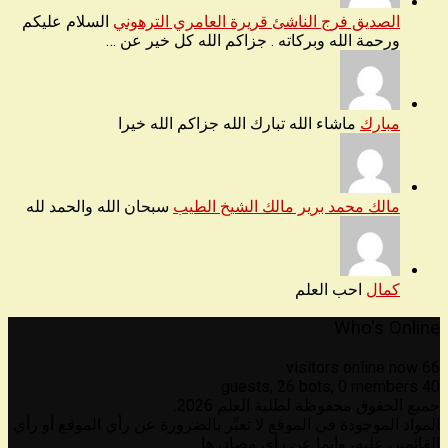
الصديق فرج الناشئ قريرة العامري الترهوني
السلام عليكم
ورحمة الله وبركاته . جزاكم الله كل خير عن …
مبارك
ماشاء الله تبارك الله جزاكم الله خيرا
مالك محمد برير مالك الشيخ الطيب
سبحان الله والحمد لله
كمال
احب العلم
Who's Online
66 visitors online now
26 bots,
0 members
40 guests,
جميع الحقوق محفوظة لطلبة العلم 2026.
المواد الموجودة في الموقع لا تعبِّر بالضرورة عن رأي الموقع أو رأي
القائمين عليه، وإنما عن رأي مصادرها.