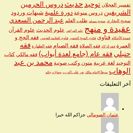
حديث
توحيد
دروس الحرمين
تفسير العجلان
الشريفين
دورة علمية
شبهات وردود
دروس منوعة
عبد الرحمن السعدي
طلب العلم
صحيح البخاري
صحيح مسلم
عقيدة و منهج
علوم الحديث
علوم القرآن
علم الفرائض
فتاوى
فقه الحج و
عمدة الأحكام
فتاوى الشيخ الخضير
فتاوى العلامة العثيمين
فقه
العمرة
فقه الصيام
فقه الصلاة
فقه الطهارة
فقه الزكاة
حنبلي
فقه عام (جامع لعدة أبواب)
كتاب
فقه مالكي
محمد بن عبد
لغة عربية
التوحيد
متون وكتب صوتية
الوهاب
نور على الدرب
موطأ الإمام مالك
وصايا و حِكم
آخر التعليقات
عثمان الصومالي
جزاكم الله خيرا