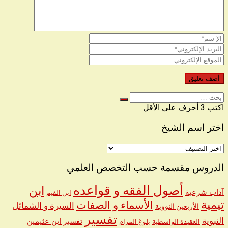
البحث
عن
اكتب 3 أحرف على الأقل.
اختر اسم الشيخ
اختر
اسم
الشيخ
الدروس مقسمة حسب التخصص العلمي
أصول الفقه و قواعده
ابن
آداب شرعية
ابن القيم
تيمية
الأسماء و الصفات
السيرة و الشمائل
الأربعين النووية
تفسير
النبوية
تفسير ابن عثيمين
العقيدة الواسطية
بلوغ المرام