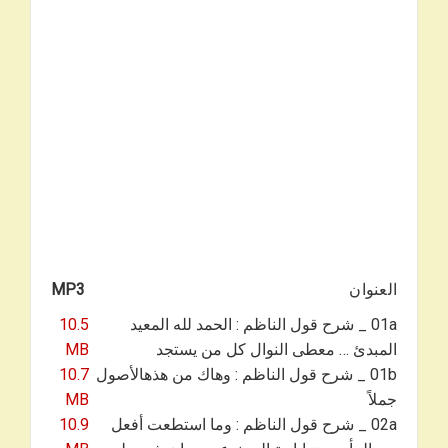
العنوان
MP3
01a _ شرح قول الناظم : الحمد لله المعيد
10.5
المبدئ … معطى النوال كل من يستجد
MB
01b _ شرح قول الناظم : وهاك من هذهالأصول
10.7
جملاً
MB
02a _ شرح قول الناظم : وما استطعت أفعل
10.9