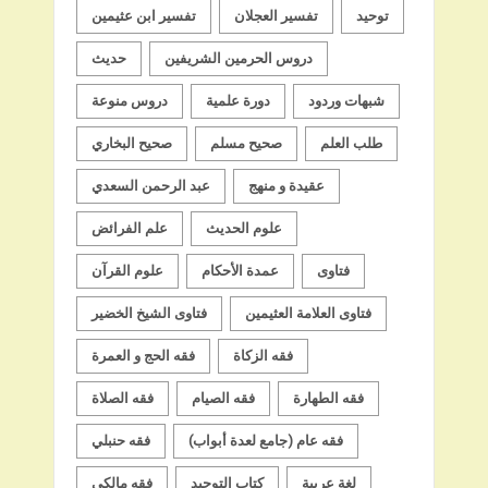
توحيد
تفسير العجلان
تفسير ابن عثيمين
دروس الحرمين الشريفين
حديث
شبهات وردود
دورة علمية
دروس منوعة
طلب العلم
صحيح مسلم
صحيح البخاري
عقيدة و منهج
عبد الرحمن السعدي
علوم الحديث
علم الفرائض
فتاوى
عمدة الأحكام
علوم القرآن
فتاوى العلامة العثيمين
فتاوى الشيخ الخضير
فقه الزكاة
فقه الحج و العمرة
فقه الطهارة
فقه الصيام
فقه الصلاة
فقه عام (جامع لعدة أبواب)
فقه حنبلي
لغة عربية
كتاب التوحيد
فقه مالكي