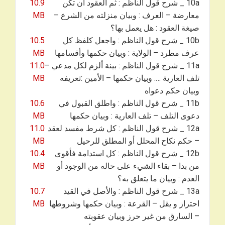
10a _ شرح قول الناظم : ثم العقود أن تكن
10.9
معارضة – العرف : وبيان منزلته من الشرع –
MB
صيغة العقود : هل يعمل بها؟
10b _ شرح قول الناظم : واجعل كلفظ كل
10.5
عرف مطرد – الولاية : وبيان حكمها وأقسامها
MB
11a _ شرح قول الناظم : بينة ألزم لكل مدعي –
11.0
تلف العارية …. وبيان حكمها – الأمين :تعريفه
MB
وبيان حكم دعواه
11b _ شرح قول الناظم : واطلق القبول في
10.6
دعوى التلف – تلف العارية : وبيان حكمها
MB
12a _ شرح قول الناظم : كل شرط مفسد لعقد
11.0
– حكم نكاح المحلل أو المطلق للرحيل
MB
12b _ شرح قول الناظم : كل استدامة فأقوى
10.4
من بدا – بقاء الشيء على حاله من الوجود أو
MB
العدم : وبيان ما يتعلق به؟
13a _ شرح قول الناظم : والأصل في القيد
10.7
احتراز و يقل – القرعة : وبيان حكمها وشروطها
MB
– السارق من غير حرز وبيان عقوبته