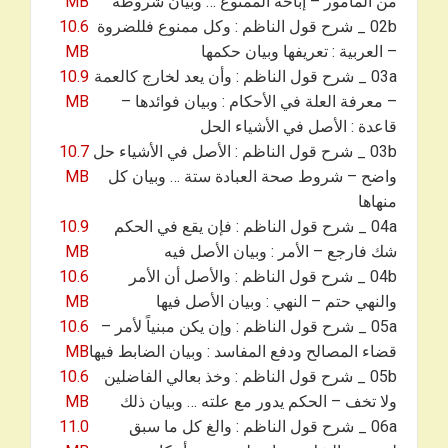
من المأمور – إباحة الممنوع … وبيان شروطه
MB
02b _ شرح قول الناظم : وكل ممنوع فللضروة
10.6
– العربية : تعريفها وبيان حكمها
MB
03a _ شرح قول الناظم : وأن يعد لخارج كالعمة
10.9
– معرفة العلة في الأحكام : وبيان فوائدها –
MB
قاعدة : الأصل في الأشياء الحل
03b _ شرح قول الناظم : الأصل في الأشياء حل
10.7
واضح – شروط صحة العبادة ستة … وبيان كل
MB
منهاها
04a _ شرح قول الناظم : فإن يقع في الحكم
10.9
شك فارجع – الأمر : وبيان الأصل فيه
MB
04b _ شرح قول الناظم : والأصل أن الأمر
10.6
والنهي حتم – النهي : وبيان الأصل فيها
MB
05a _ شرح قول الناظم : وإن يكن مبنياً لأمر –
10.6
قضاء المصالح ودفع المفاسد : وبيان الضابط فيها
MB
05b _ شرح قول الناظم : وخذ بعالي الفاضلين
10.6
ولا تخف – الحكم يدور مع علته … وبيان ذلك
MB
06a _ شرح قول الناظم : والغ كل ما سبق
11.0