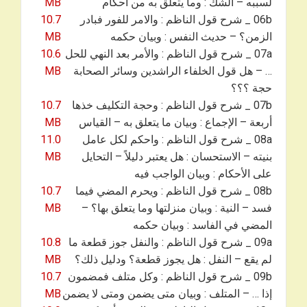
لسببه – الشك : وما يتعلق به من أحكام
MB
06b _ شرح قول الناظم : والامر للفور فبادر
10.7
الزمن؟ – حديث النفس : وبيان حكمه
MB
07a _ شرح قول الناظم : والأمر بعد النهي للحل
10.6
… – هل قول الخلفاء الراشدين وسائر الصحابة
MB
حجة ؟؟؟
07b _ شرح قول الناظم : وحجة التكليف خذها
10.7
أربعة – الإجماع : وبيان ما يتعلق به – القياس
MB
08a _ شرح قول الناظم : واحكم لكل عامل
11.0
بنيته – الاستحسان : هل يعتبر دليلاً – التحايل
MB
على الأحكام : وبيان الواجب فيه
08b _ شرح قول الناظم : ويحرم المضي فيما
10.7
فسد – النية : وبيان منزلتها وما يتعلق بها؟ –
MB
المضي في الفاسد : وبيان حكمه
09a _ شرح قول الناظم : والنفل جوز قطعة ما
10.8
لم يقع – النفل : هل يجوز قطعة؟ ودليل ذلك؟
MB
09b _ شرح قول الناظم : وكل متلف فمضمون
10.7
إذا … – المتلف : وبيان متى يضمن ومتى لا يضمن
MB