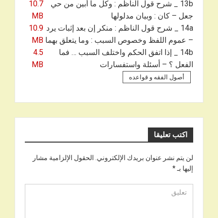
13b _ شرح قول الناظم : وكل ما أبين من حي
10.7
جعل – كان : وبيان مدلولها
MB
14a _ شرح قول الناظم : منكر إن بعد إثبات يرد
10.9
– عموم اللفظ وخصوص السبب : وما يتعلق بهما
MB
14b _ إذا اتفق الحكم واختلف السبب … فما
4.5
الفعل ؟ – أسئلة واستفسارات
MB
أصول الفقه و قواعده
اكتب تعليقا
لن يتم نشر عنوان بريدك الإلكتروني.
الحقول الإلزامية مشار
إليها بـ
*