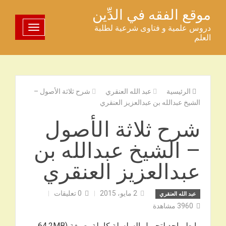
خطى
موقع الفقه في الدِّين
لى
دروس علمية و فتاوى شرعية لطلبة
تبديل اللوحة
لمحتوى
العلم
الرئيسية
عبد الله العنقري
شرح ثلاثة الأصول –
الشيخ عبدالله بن عبدالعزيز العنقري
شرح ثلاثة الأصول
– الشيخ عبدالله بن
عبدالعزيز العنقري
2 مايو، 2015
0
تعليقات
عبد الله العنقري
3960
مشاهدة
رابط واحد لتحميل السلسلة كاملة بصيغة 64,2MB)