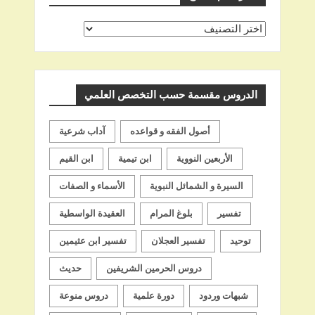
اختر
اسم
الشيخ
الدروس مقسمة حسب التخصص العلمي
أصول الفقه و قواعده
آداب شرعية
الأربعين النووية
ابن تيمية
ابن القيم
السيرة و الشمائل النبوية
الأسماء و الصفات
تفسير
بلوغ المرام
العقيدة الواسطية
توحيد
تفسير العجلان
تفسير ابن عثيمين
دروس الحرمين الشريفين
حديث
شبهات وردود
دورة علمية
دروس منوعة