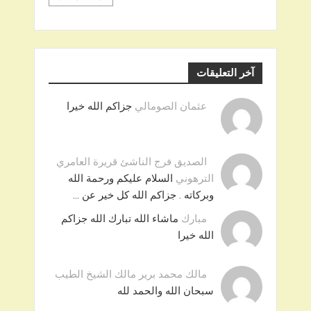
آخر التعليقات
عثمان الصومالي
جزاكم الله خيرا
الصديق فرج الناشئ قريرة العامري
الترهوني
السلام عليكم ورحمة الله
وبركاته . جزاكم الله كل خير عن …
مبارك
ماشاء الله تبارك الله جزاكم
الله خيرا
مالك محمد برير مالك الشيخ الطيب
سبحان الله والحمد لله