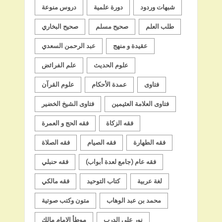
شبهات وردود
دورة علمية
دروس منوعة
طلب العلم
صحيح مسلم
صحيح البخاري
عقيدة و منهج
عبد الرحمن السعدي
علوم الحديث
علم الفرائض
فتاوى
عمدة الأحكام
علوم القرآن
فتاوى العلامة العثيمين
فتاوى الشيخ الخضير
فقه الزكاة
فقه الحج و العمرة
فقه الطهارة
فقه الصيام
فقه الصلاة
فقه عام (جامع لعدة أبواب)
فقه حنبلي
لغة عربية
كتاب التوحيد
فقه مالكي
محمد بن عبد الوهاب
متون وكتب صوتية
نور على الدرب
موطأ الإمام مالك