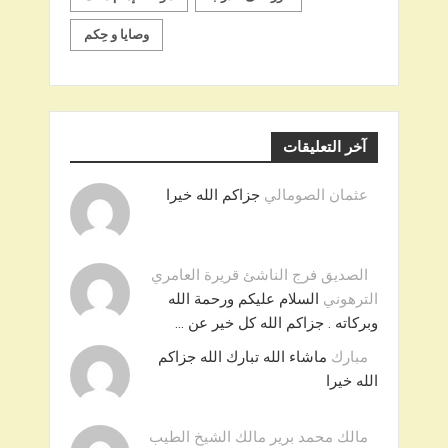
وصايا و حِكم
آخر التعليقات
عثمان الصومالي
جزاكم الله خيرا
الصديق فرج الناشئ قريرة العامري
الترهوني
السلام عليكم ورحمة الله
وبركاته . جزاكم الله كل خير عن …
مبارك
ماشاء الله تبارك الله جزاكم
الله خيرا
مالك محمد برير مالك الشيخ الطيب