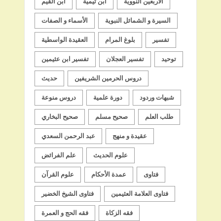
الأربعين النووية
ابن تيمية
ابن القيم
السيرة و الشمائل النبوية
الأسماء و الصفات
تفسير
بلوغ المرام
العقيدة الواسطية
توحيد
تفسير العجلان
تفسير ابن عثيمين
دروس الحرمين الشريفين
حديث
شبهات وردود
دورة علمية
دروس منوعة
طلب العلم
صحيح مسلم
صحيح البخاري
عقيدة و منهج
عبد الرحمن السعدي
علوم الحديث
علم الفرائض
فتاوى
عمدة الأحكام
علوم القرآن
فتاوى العلامة العثيمين
فتاوى الشيخ الخضير
فقه الزكاة
فقه الحج و العمرة