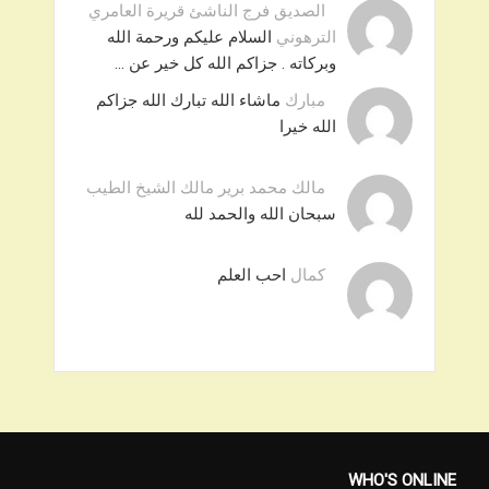
الصديق فرج الناشئ قريرة العامري
الترهوني
السلام عليكم ورحمة الله
وبركاته . جزاكم الله كل خير عن …
مبارك
ماشاء الله تبارك الله جزاكم
الله خيرا
مالك محمد برير مالك الشيخ الطيب
سبحان الله والحمد لله
كمال
احب العلم
WHO'S ONLINE