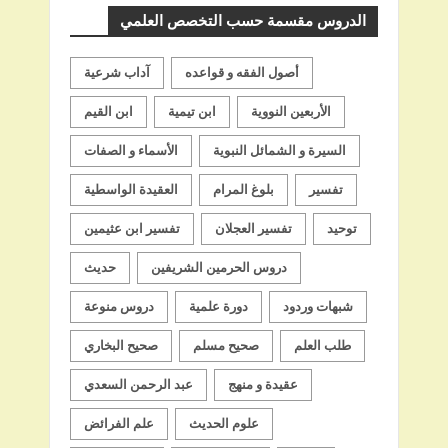
الدروس مقسمة حسب التخصص العلمي
أصول الفقه و قواعده
آداب شرعية
الأربعين النووية
ابن تيمية
ابن القيم
السيرة و الشمائل النبوية
الأسماء و الصفات
تفسير
بلوغ المرام
العقيدة الواسطية
توحيد
تفسير العجلان
تفسير ابن عثيمين
دروس الحرمين الشريفين
حديث
شبهات وردود
دورة علمية
دروس منوعة
طلب العلم
صحيح مسلم
صحيح البخاري
عقيدة و منهج
عبد الرحمن السعدي
علوم الحديث
علم الفرائض