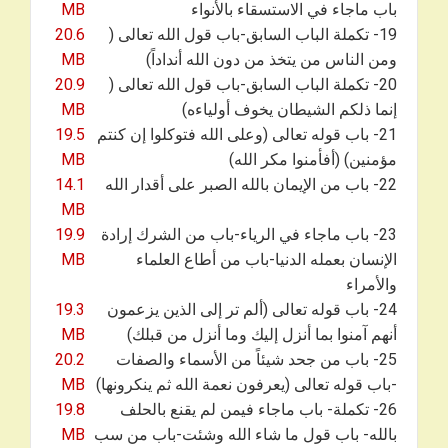
باب ماجاء في الاستسقاء بالأنواء
MB
19- تكملة الباب السابق-باب قول الله تعالى (
20.6
ومن الناس من يتخذ من دون الله أنداداً)
MB
20- تكملة الباب السابق-باب قول الله تعالى (
20.9
إنما ذلكم الشيطان يخوف أولياءه)
MB
21- باب قوله تعالى (وعلى الله فتوكلوا إن كنتم
19.5
مؤمنين) (أفأمنوا مكر الله)
MB
22- باب من الإيمان بالله الصبر على أقدار الله
14.1
MB
23- باب ماجاء في الرياء-باب من الشرك إرادة
19.9
الإنسان بعمله الدنيا-باب من أطاع العلماء
MB
والأمراء
24- باب قوله تعالى (ألم تر إلى الذين يزعمون
19.3
أنهم آمنوا بما أنزل إليك وما أنزل من قبلك)
MB
25- باب من جحد شيئاً من الأسماء والصفات
20.2
-باب قوله تعالى (يعرفون نعمة الله ثم ينكرونها)
MB
26- تكملة- باب ماجاء فيمن لم يقنع بالحلف
19.8
بالله- باب قول ما شاء الله وشئت-باب من سب
MB