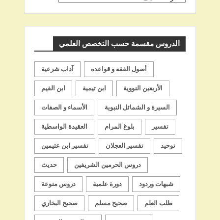
اسم
الشيخ
الدروس مقسمة حسب التخصص العلمي
أصول الفقه و قواعده
آداب شرعية
الأربعين النووية
ابن تيمية
ابن القيم
السيرة و الشمائل النبوية
الأسماء و الصفات
تفسير
بلوغ المرام
العقيدة الواسطية
توحيد
تفسير العجلان
تفسير ابن عثيمين
دروس الحرمين الشريفين
حديث
شبهات وردود
دورة علمية
دروس منوعة
طلب العلم
صحيح مسلم
صحيح البخاري