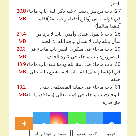
الدهر
27- باب من هزل بشيء فيه ذكر الله -باب ماجاء
20.8
في قوله تعالى (ولئن أذقناه رحمة منَا)(فلما
MB
آتاهما صالحاً)
28- باب لا يقول عبدي وأمتي- باب لا يرد من
21.4
سأل بالله-باب لا يسأل بوجه الله إلا الجنة
MB
29- باب ماجاء في منكري القدر-باب ماجاء في
20.3
المصورين- باب ماجاء في كثرة الحلف
MB
30- باب ماجاء في ذمة الله وذمة نبيه-باب ماجاء
13.9
في الإقسام على الله -باب لايستشفع بالله على
MB
خلقه
31- باب ماجاء في حماية المصطفى حمى
13.2
التوحيد-باب ماجاء في قوله تعالى (وما قدروا الله
MB
حق قدره
توحيد
كتاب التوحيد
محمد بن عبد الوهاب