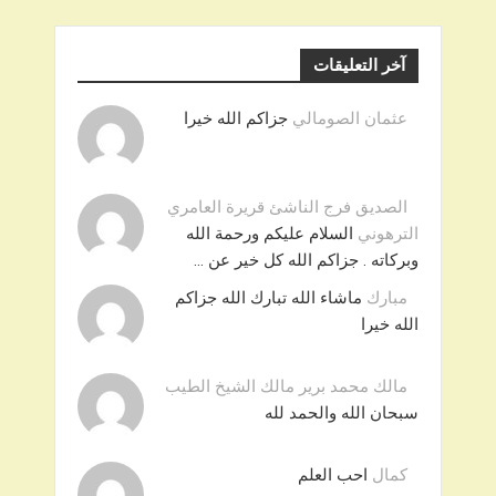
آخر التعليقات
عثمان الصومالي
جزاكم الله خيرا
الصديق فرج الناشئ قريرة العامري
الترهوني
السلام عليكم ورحمة الله
وبركاته . جزاكم الله كل خير عن …
مبارك
ماشاء الله تبارك الله جزاكم
الله خيرا
مالك محمد برير مالك الشيخ الطيب
سبحان الله والحمد لله
كمال
احب العلم