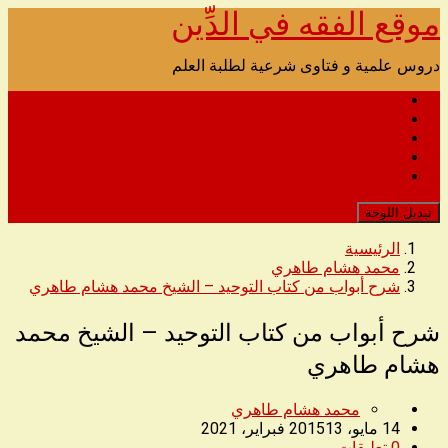
موقع الفقه في الدِّين
تخطى
الى
المحتوى
دروس علمية و فتاوى شرعية لطلبة العلم
الصفحة الرئيسية للصوتيات
اتصل بنا
الدروس المرئية
مدونة القرآن الكريم
رابط التحميل البديل للموقع
تبديل اللوحة
الرئيسية
محمد هشام طاهري
شرح أبواب من كتاب التوحيد – الشيخ محمد هشام طاهري
شرح أبواب من كتاب التوحيد – الشيخ محمد
هشام طاهري
محمد هشام طاهري
14 مايو، 2015
13 فبراير، 2021
0
تعليقات