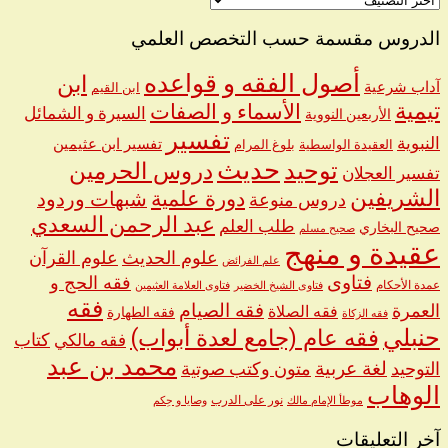
اسم
الشيخ
الدروس مقسمة حسب التخصص العلمي
أصول الفقه و قواعده
ابن
آداب شرعية
ابن القيم
تيمية
الأسماء و الصفات
السيرة و الشمائل
الأربعين النووية
تفسير
النبوية
تفسير ابن عثيمين
العقيدة الواسطية
بلوغ المرام
حديث
توحيد
دروس الحرمين
تفسير العجلان
الشريفين
دورة علمية
شبهات وردود
دروس منوعة
عبد الرحمن السعدي
طلب العلم
صحيح البخاري
صحيح مسلم
عقيدة و منهج
علوم الحديث
علوم القرآن
علم الفرائض
فتاوى
فقه الحج و
عمدة الأحكام
فتاوى الشيخ الخضير
فتاوى العلامة العثيمين
فقه
العمرة
فقه الصيام
فقه الصلاة
فقه الطهارة
فقه الزكاة
حنبلي
فقه عام (جامع لعدة أبواب)
كتاب
فقه مالكي
محمد بن عبد
لغة عربية
التوحيد
متون وكتب صوتية
الوهاب
نور على الدرب
موطأ الإمام مالك
وصايا و حِكم
آخر التعليقات