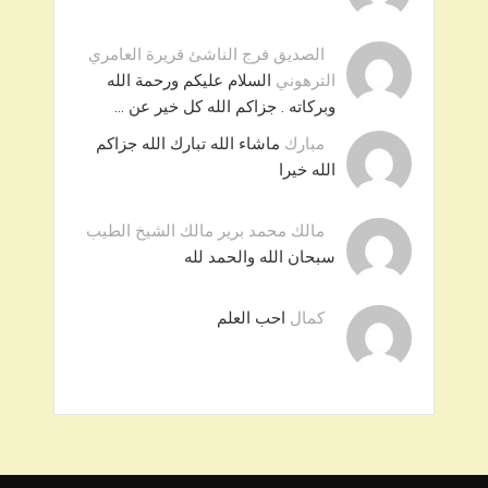
الصديق فرج الناشئ قريرة العامري
الترهوني
السلام عليكم ورحمة الله
وبركاته . جزاكم الله كل خير عن …
مبارك
ماشاء الله تبارك الله جزاكم
الله خيرا
مالك محمد برير مالك الشيخ الطيب
سبحان الله والحمد لله
كمال
احب العلم