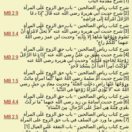
[1] شرح مقدمة الباب
شرح كتاب رياض الصالحين – باب حق الزوج عَلَى المرأة
[2] شرح حديث أبي هريرةَ رضي اللَّه عنه قَالَ “إِذَا دعَا
2.9 MB
الرَّجُلُ امْرأَتَهُ إِلَى فِرَاشِهِ”
شرح كتاب رياض الصالحين – باب حق الزوج عَلَى المرأة
[3] شرح حديث أَبي هريرة رضي اللَّه عنه “لاَ يَحلُّ لامْرَأَةٍ أَنْ
3.4 MB
تَصُومَ وَزَوْجُهَا شَاهِدٌ إِلا بِإِذْنِهِ” وحديث ابن عمرَ رضي اللَّهُ
عنهما “كُلُّكُمْ راعٍ”
شرح كتاب رياض الصالحين – باب حق الزوج عَلَى المرأة
[4] شرح حديث طَلْق بن عليٍّ رضي اللَّه عنه “إِذَا دَعَا الرَّجُلُ
2.9 MB
زَوْجتَهُ لِحَاجتِهِ فَلْتَأْتِهِ” وحديث أَبي هريرة رضي اللَّهُ عنه
“لَوْكُنْتُ آمِراً أحَداً أَنْ يسْجُدَ لأَحدٍ”
شرح كتاب رياض الصالحين – باب حق الزوج عَلَى المرأة
[5] شرح حديث أُمِّ سلمةَ رضي اللَّهُ عنها “أَيُّما امرأَةٍ ماتَتْ
1.5 MB
وزوْجُهَا عَنْهَا راضٍ دخَلَتِ الجَنَّةَ” وحديث معاذِ بنِ جبلٍ رضي
اللَّهُ عنه “لاَ تُؤْذِي امْرَأَةٌ زَوْجَهَا في الدُّنْيا ..”
شرح كتاب رياض الصالحين – باب حق الزوج عَلَى المرأة
[6] شرح حديث أُسامَةَ بنِ زيد رضي اللَّه عنهما “مَا تركْتُ
4.4 MB
بعْدِي فِتْنَةً هِي أَضَرُّ عَلَى الرِّجالِ: مِنَ النِّسَاءِ”
شرح كتاب رياض الصالحين – باب حق الزوج عَلَى المرأة
2.5 MB
[7] بعض ما ورد عن السلف في باب حق الزوج على المرأة
شرح كتاب رياض الصالحين – باب النفقة عَلَى العيال [1]