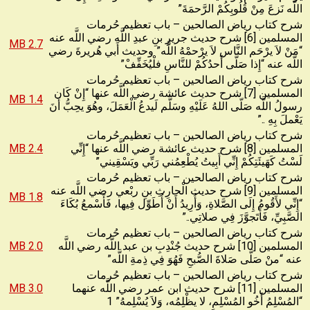
اللَّه نَزعَ مِنْ قُلُوبِكُمْ الرَّحمَةَ”
شرح كتاب رياض الصالحين – باب تعظيم حُرمات
المسلمين [6] شرح حديث جريرِ بنِ عبدِ اللَّه رضي اللَّه عنه
2.7 MB
“مَنْ لاَ يرْحَم النَّاس لاَ يرْحمْهُ اللَّه” وحديث أَبي هُريرةَ رضي
اللَّه عنه “إِذا صَلَّى أَحدُكُمْ للنَّاسِ فلْيُخَفِّفْ”
شرح كتاب رياض الصالحين – باب تعظيم حُرمات
المسلمين [7] شرح حديث عائشة رضي اللَّه عنها “إِنْ كَان
1.4 MB
رسولُ اللَّه صَلّى اللهُ عَلَيْهِ وسَلَّم لَيدعُ الْعَمَلَ، وهُوَ يحِبُّ أَنَ
يَعْملَ بِهِ ..”
شرح كتاب رياض الصالحين – باب تعظيم حُرمات
المسلمين [8] شرح حديث عائشة رضي اللَّه عنها “إِنِّي
2.4 MB
لَسْتُ كَهَيئَتِكُمْ إِنِّي أَبِيتُ يُطْعِمُني رَبِّي ويَسْقِيني”
شرح كتاب رياض الصالحين – باب تعظيم حُرمات
المسلمين [9] شرح حديث الْحارِثِ بنِ ربْعي رضي اللَّه عنه
1.8 MB
“إِنِّي لأَقُومُ إِلَى الصَّلاةِ، وَأُرِيدُ أَنْ أُطَوِّل فِيها، فَأَسْمعُ بُكَاءَ
الصَّبِيِّ، فَأَتَجوَّزَ فِي صلاتِي..”
شرح كتاب رياض الصالحين – باب تعظيم حُرمات
المسلمين [10] شرح حديث جُنْدِبِ بن عبد اللَّه رضي اللَّه
2.0 MB
عنه “منْ صَلَّى صَلاةَ الصُّبحِ فَهُوَ فِي ذِمةِ اللَّه”
شرح كتاب رياض الصالحين – باب تعظيم حُرمات
المسلمين [11] شرح حديث ابن عمر رضي اللَّه عنهما
3.0 MB
“المُسْلِمُ أَخُو المُسْلِمِ، لا يظْلِمُه، وَلاَ يُسْلِمهُ” 1