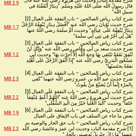
شرح مقدمة الباب وحديث أَبي هريرة رضي اللَّه عنه قال:
2.9 MB
قال رسولُ اللَّه صَلّى اللهُ عَلَيْهِ وسَلَّم: “دِينَارٌ أَنْفَقْتَهُ في
سبيلِ اللَّه”
شرح كتاب رياض الصالحين – باب النفقة عَلَى العيال [2]
شرح حديث ثَوْبانَ رضي الله عنه “أَفْضَلُ دِينَارٍ يُنْفِقُهُ الرَّجُلُ
1.7 MB
دِينَارٌ يُنْفِقُهُ عَلَى عِيالِهِ” وحديث أُمِّ سلَمَةَ رضي اللَّهُ عنها
“هَلْ لِي أَجْرٌ فِي بَنِي أَبي سلَمةَ”
شرح كتاب رياض الصالحين – باب النفقة عَلَى العيال [3]
شرح حديث سعد بن أَبي وقَّاص رضي اللَّه عنه “وَإِنَّكَ لَنْ
تُنْفِقَ نَفَقَةً تَبْتَغِي بِهَا وَجهَ اللَّه إلاَّ أُجِرْتَ بِهَا” وحديث أَبي
1.2 MB
مَسْعُودٍ الْبَدرِيِّ رضي اللَّه عنه “إِذَا أَنْفَقَ الرَّجُلُ عَلَى أَهْلِهِ
نفقَةً يحتَسبُها”
شرح كتاب رياض الصالحين – باب النفقة عَلَى العيال [4]
شرح حديث عبدِ اللَّهِ بنِ عمرو رَضي اللَّه عنهما “كَفي
2.3 MB
بِالمرْءِ إِثْماً أَنْ يُضَيِّعَ مَنْ يقُوتُ”
شرح كتاب رياض الصالحين – باب النفقة عَلَى العيال [5]
شرح حديث أبي هريرةَ رضي اللَّهُ عنه “اللَّهُمَّ أَعْطِ مُنْفِقاً
2.2 MB
خَلفاً” وحديث “الْيَدُ الْعُلْيا خَيْرٌ مِنَ الْيدِ السُّفْلَى”
شرح كتاب رياض الصالحين – باب النفقة عَلَى العيال [6]
1.9 MB
بعض ما جاء عن السلف في باب الإنفاق على العيال
شرح كتاب رياض الصالحين – باب حق الجار والوصية به
[1] شرح مقدمة الباب وحديث ابنِ عمرَ وعائشةَ رضي اللَّه
2.3 MB
عنهما “مَا زَالَ جِبْرِيلُ يُوصِينِي بِالجارِ”