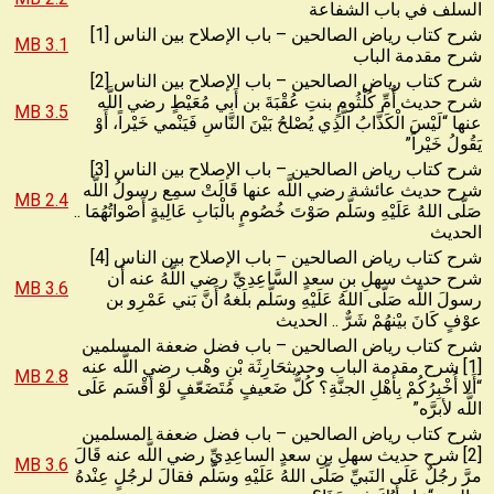
السلف في باب الشفاعة
شرح كتاب رياض الصالحين – باب الإصلاح بين الناس [1]
3.1 MB
شرح مقدمة الباب
شرح كتاب رياض الصالحين – باب الإصلاح بين الناس [2]
شرح حديث أُمِّ كُلْثُومٍ بنتِ عُقْبَةَ بن أَبي مُعَيْطٍ رضي اللَّه
3.5 MB
عنها “لَيْسَ الْكَذَّابُ الَّذِي يُصْلحُ بَيْنَ النَّاسِ فَيَنْمي خَيْراً، أَوْ
يَقُولُ خَيْراً”
شرح كتاب رياض الصالحين – باب الإصلاح بين الناس [3]
شرح حديث عائشة رضي اللَّه عنها قَالَتْ سمِع رسولُ اللَّه
2.4 MB
صَلّى اللهُ عَلَيْهِ وسَلَّم صَوْتَ خُصُومٍ بالْبَابِ عَالِيةٍ أَصْواتُهُمَا ..
الحديث
شرح كتاب رياض الصالحين – باب الإصلاح بين الناس [4]
شرح حديث سهلِ بنِ سعدٍ السَّاعِدِيِّ رضي اللَّهُ عنه أَن
3.6 MB
رسولَ اللَّه صَلّى اللهُ عَلَيْهِ وسَلَّم بلَغهُ أَنَّ بَني عَمْرِو بن
عوْفٍ كَانَ بيْنهُمْ شَرٌّ .. الحديث
شرح كتاب رياض الصالحين – باب فضل ضعفة المسلمين
[1] شرح مقدمة الباب وحديثحَارِثَة بْنِ وهْب رضي اللَّه عنه
2.8 MB
“أَلا أُخْبِرُكُمْ بِأَهْلِ الجنَّةِ؟ كُلُّ ضَعيفٍ مُتَضَعّفٍ لَوْ أَقْسَم عَلَى
اللَّه لأبرَّه”
شرح كتاب رياض الصالحين – باب فضل ضعفة المسلمين
[2] شرح حديث سهلِ بنِ سعدٍ الساعِدِيِّ رضي اللَّه عنه قَالَ
3.6 MB
مرَّ رجُلٌ عَلَى النَبيِّ صَلّى اللهُ عَلَيْهِ وسَلَّم فقالَ لرجُلٍ عِنْدهُ