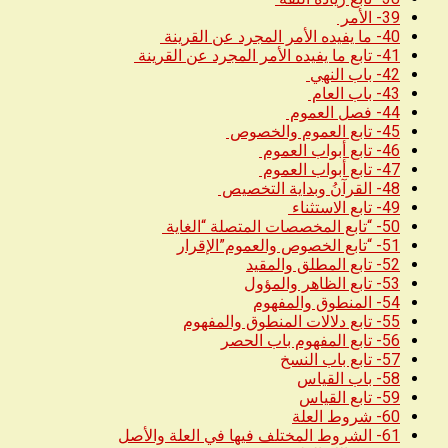
39- الأمر
40- ما يفيده الأمر المجرد عن القرينة
41- تابع ما يفيده الأمر المجرد عن القرينة
42- باب النهي
43- باب العام
44- فصل العموم
45- تابع العموم والخصوص
46- تابع أبواب العموم
47- تابع أبواب العموم
48- القرآنُ وبداية التخصيص
49- تابع الاستثناء
50- “تابع المخصصات المتصلة “الغاية
51- “تابع الخصوص والعموم”الإقرار
52- تابع المطلق والمقيد
53- تابع الظاهر والمؤول
54- المنطوق والمفهوم
55- تابع دلالات المنطوق والمفهوم
56- تابع المفهوم باب الحصر
57- تابع باب النسخ
58- باب القياس
59- تابع القياس
60- شروط العلة
61- الشروط المختلف فيها في العلة والأصل