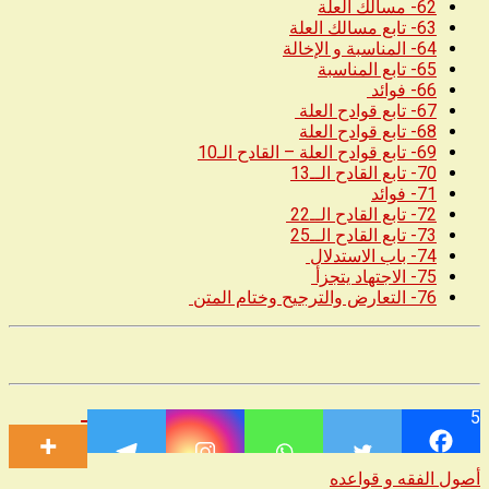
62- مسالك العلة
63- تابع مسالك العلة
64- المناسبة و الإخالة
65- تابع المناسبة
66- فوائد
67- تابع قوادح العلة
68- تابع قوادح العلة
69- تابع قوادح العلة – القادح الـ10
70- تابع القادح الــ13
71- فوائد
72- تابع القادح الــ22
73- تابع القادح الــ25
74- باب الاستدلال
75- الاجتهاد يتجزأ
76- التعارض والترجيح وختام المتن
5
أصول الفقه و قواعده