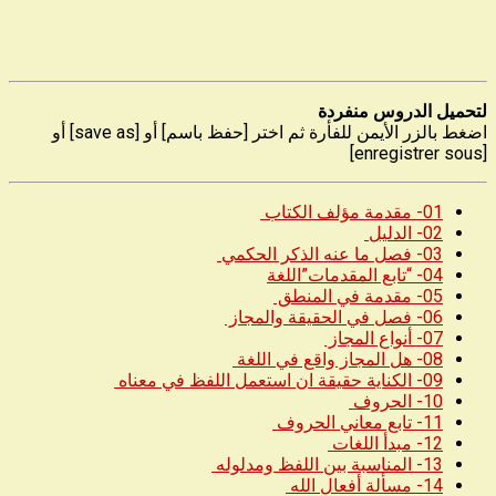
لتحميل الدروس منفردة
اضغط بالزر الأيمن للفأرة ثم اختر [حفظ باسم] أو [save as] أو
[enregistrer sous]
01- مقدمة مؤلف الكتاب
02- الدليل
03- فصل ما عنه الذكر الحكمي
04- “تابع المقدمات”اللغة
05- مقدمة في المنطق
06- فصل في الحقيقة والمجاز
07- أنواع المجاز
08- هل المجاز واقع في اللغة
09- الكناية حقيقة ان استعمل اللفظ في معناه
10- الحروف
11- تابع معاني الحروف
12- مبدأ اللغات
13- المناسبة بين اللفظ ومدلوله
14- مسألة أفعال الله