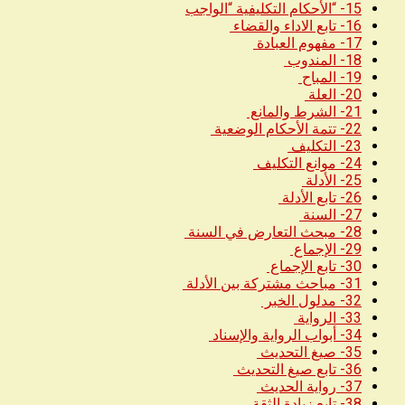
15- “الأحكام التكليفية “الواجب
16- تابع الاداء والقضاء
17- مفهوم العبادة
18- المندوب
19- المباح
20- العلة
21- الشرط والمانع
22- تتمة الأحكام الوضعية
23- التكليف
24- موانع التكليف
25- الأدلة
26- تابع الأدلة
27- السنة
28- مبحث التعارض في السنة
29- الإجماع
30- تابع الإجماع
31- مباحث مشتركة بين الأدلة
32- مدلول الخبر
33- الرواية
34- أبواب الرواية والإسناد
35- صيغ التحديث
36- تابع صيغ التحديث
37- رواية الحديث
38- تابع زيادة الثقة