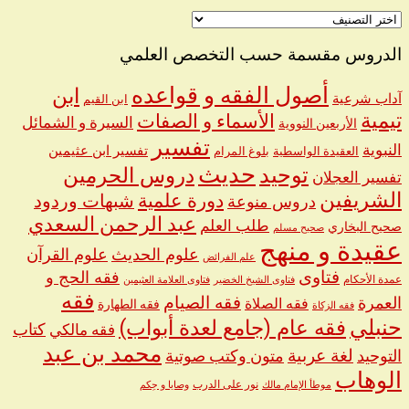
اختر
اسم
الشيخ
الدروس مقسمة حسب التخصص العلمي
أصول الفقه و قواعده
ابن
آداب شرعية
ابن القيم
تيمية
الأسماء و الصفات
السيرة و الشمائل
الأربعين النووية
تفسير
النبوية
تفسير ابن عثيمين
العقيدة الواسطية
بلوغ المرام
حديث
توحيد
دروس الحرمين
تفسير العجلان
الشريفين
دورة علمية
شبهات وردود
دروس منوعة
عبد الرحمن السعدي
طلب العلم
صحيح البخاري
صحيح مسلم
عقيدة و منهج
علوم الحديث
علوم القرآن
علم الفرائض
فتاوى
فقه الحج و
عمدة الأحكام
فتاوى الشيخ الخضير
فتاوى العلامة العثيمين
فقه
العمرة
فقه الصيام
فقه الصلاة
فقه الطهارة
فقه الزكاة
حنبلي
فقه عام (جامع لعدة أبواب)
كتاب
فقه مالكي
محمد بن عبد
لغة عربية
التوحيد
متون وكتب صوتية
الوهاب
نور على الدرب
موطأ الإمام مالك
وصايا و حِكم