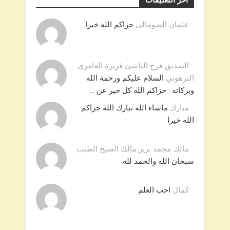
آخر التعليقات
عثمان الصومالي
جزاكم الله خيرا
الصديق فرج الناشئ قريرة العامري
الترهوني
السلام عليكم ورحمة الله
وبركاته . جزاكم الله كل خير عن …
مبارك
ماشاء الله تبارك الله جزاكم
الله خيرا
مالك محمد برير مالك الشيخ الطيب
سبحان الله والحمد لله
كمال
احب العلم