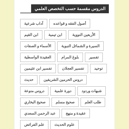
الدروس مقسمة حسب التخصص العلمي
أصول الفقه و قواعده
آداب شرعية
الأربعين النووية
ابن تيمية
ابن القيم
السيرة و الشمائل النبوية
الأسماء و الصفات
تفسير
بلوغ المرام
العقيدة الواسطية
توحيد
تفسير العجلان
تفسير ابن عثيمين
دروس الحرمين الشريفين
حديث
شبهات وردود
دورة علمية
دروس منوعة
طلب العلم
صحيح مسلم
صحيح البخاري
عقيدة و منهج
عبد الرحمن السعدي
علوم الحديث
علم الفرائض