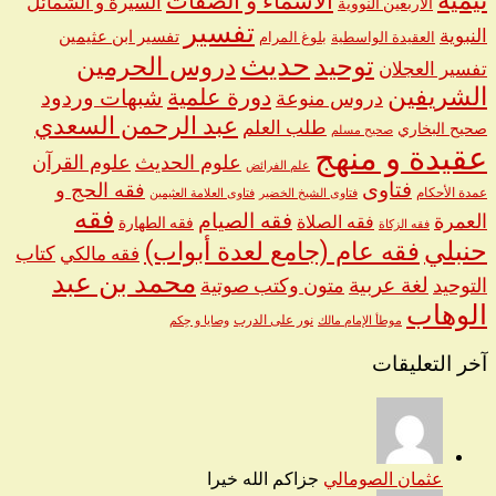
تيمية
الأسماء و الصفات
السيرة و الشمائل
الأربعين النووية
تفسير
النبوية
تفسير ابن عثيمين
العقيدة الواسطية
بلوغ المرام
حديث
توحيد
دروس الحرمين
تفسير العجلان
الشريفين
دورة علمية
شبهات وردود
دروس منوعة
عبد الرحمن السعدي
طلب العلم
صحيح البخاري
صحيح مسلم
عقيدة و منهج
علوم الحديث
علوم القرآن
علم الفرائض
فتاوى
فقه الحج و
عمدة الأحكام
فتاوى الشيخ الخضير
فتاوى العلامة العثيمين
فقه
العمرة
فقه الصيام
فقه الصلاة
فقه الطهارة
فقه الزكاة
حنبلي
فقه عام (جامع لعدة أبواب)
كتاب
فقه مالكي
محمد بن عبد
لغة عربية
التوحيد
متون وكتب صوتية
الوهاب
نور على الدرب
موطأ الإمام مالك
وصايا و حِكم
آخر التعليقات
عثمان الصومالي
جزاكم الله خيرا