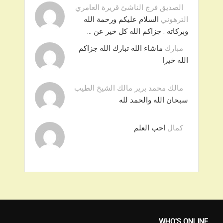
الصديق فرج الناشئ قريرة العامري
الترهوني
السلام عليكم ورحمة الله
وبركاته . جزاكم الله كل خير عن …
مبارك
ماشاء الله تبارك الله جزاكم
الله خيرا
مالك محمد برير مالك الشيخ الطيب
سبحان الله والحمد لله
كمال
احب العلم
WHO'S ONLINE