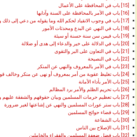
[15] باب في المحافظة على الأعمال
[16] باب في الأمر بالمحافظة على السنة وآدابها
[17] باب في وجوب الانقياد لحكم الله وما يقوله من دعي إلى ذلك وأمر بمعروف أو نهي عن منكر
[18] باب في النهي عن البدع ومحدثات الأمور
[19] باب فيمن سن سنة حسنة أو سيئة
[20] باب في الدلالة على خير والدعاء إلى هدى أو ضلالة
[21] باب في التعاون على البر والتقوى
[22] باب في النصيحة
[23] باب في الأمر بالمعروف والنهي عن المنكر
[24] باب تغليظ عقوبة من أمر بمعروف أو نهى عن منكر وخالف قوله فعله
[25] باب الأمر بأداء الأمانة
[26] باب تحريم الظلم والأمر برد المظالم
[27] باب تعظيم حرمات المسلمين وبيان حقوقهم والشفقة عليهم ورحمتهم
[28] باب ستر عورات المسلمين والنهي عن إشاعتها لغير ضرورة
[29] باب قضاء حوائج المسلمين
[30] باب الشفاعة
[31] باب الإصلاح بين الناس
[32] باب فضل ضعفة المسلمين والفقراء والخاملين