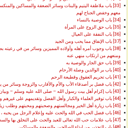
[33] باب ملاطفة اليتيم والبنات وسائر الضعفة والمساكين والمن
معهم وخفض الجناح لهم
[34] باب الوصية بالنساء
[35] باب حق الزوج على المرأة
[36] باب النفقة على العيال
[37] باب الإنفاق مما يحب ومن الجيد
[38] باب وجوب أمره أهله وأولاده المميزين وسائر من في رعيته بط
ومنعهم من ارتكاب منهي عنه
[39] باب حق الجار والوصية به
[40] باب بر الوالدين وصلة الأرحام
[41] باب تحريم العقوق وقطيعة الرحم
[42] باب فضل بر أصدقاء الأب والأم والأقارب والزوجة وسائر من يندب إكرامه
[43] باب إكرام أهل بيت رسول الله – صلى الله عليه وسلم – وبيان فضلهم
[44] باب توقير العلماء والكبار وأهل الفضل وتقديمهم على غيرهم ورفع مجالسهم وإظهار مرتبتهم
[45] باب زيارة أهل الخير ومجالستهم وصحبتهم ومحبتهم وطلب زيارتهم والدعاء منهم وزيارة المواضع الفاضلة
[46] باب فضل الحب في الله والحث عليه وإعلام الرجل من يحبه ، أنه يحبه ، وماذا يقول له إذا أعلمه
[47] باب علامات حب الله تعالى للعبد والحث على التخلق بها والسعي في تحصيلها
[48] باب التحذير من إيذاء الصالحين والضعفة والمساكين