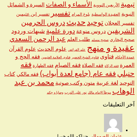
تيمية
الأسماء و الصفات
السيرة و الشمائل
الأربعين النووية
تفسير
النبوية
تفسير ابن عثيمين
العقيدة الواسطية
بلوغ المرام
حديث
توحيد
دروس الحرمين
تفسير العجلان
الشريفين
دورة علمية
شبهات وردود
دروس منوعة
عبد الرحمن السعدي
طلب العلم
صحيح البخاري
صحيح مسلم
عقيدة و منهج
علوم الحديث
علوم القرآن
علم الفرائض
فتاوى
فقه الحج و
عمدة الأحكام
فتاوى الشيخ الخضير
فتاوى العلامة العثيمين
فقه
العمرة
فقه الصيام
فقه الصلاة
فقه الطهارة
فقه الزكاة
حنبلي
فقه عام (جامع لعدة أبواب)
كتاب
فقه مالكي
محمد بن عبد
لغة عربية
التوحيد
متون وكتب صوتية
الوهاب
نور على الدرب
موطأ الإمام مالك
وصايا و حِكم
آخر التعليقات
عثمان الصومالي
جزاكم الله خيرا