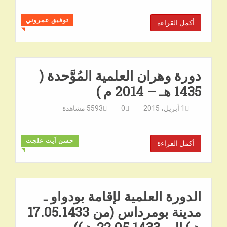
توفيق عمروني
أكمل القراءة
◥
دورة وهران العلمية المُوَّحدة (
1435 هـ – 2014 م )
1 أبريل، 2015
0
5593
مشاهدة
حسن آيت علجت
أكمل القراءة
◥
الدورة العلمية لإقامة بودواو ـ
مدينة بومرداس (من 17.05.1433