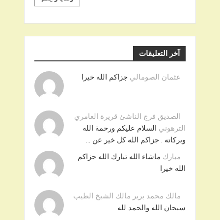
آخر التعليقات
عثمان الصومالي
جزاكم الله خيرا
الصديق فرج الناشئ قريرة العامري
الترهوني
السلام عليكم ورحمة الله
وبركاته . جزاكم الله كل خير عن …
مبارك
ماشاء الله تبارك الله جزاكم
الله خيرا
مالك محمد برير مالك الشيخ الطيب
سبحان الله والحمد لله