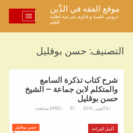
خطى
موقع الفقه في الدِّين
لى
دروس علمية و فتاوى شرعية لطلبة
تبديل اللوحة
لمحتوى
العلم
التصنيف:
حسن بوقليل
شرح كتاب تذكرة السامع
والمتكلم لابن جماعة – الشيخ
حسن بوقليل
6 أكتوبر، 2016
0
6992
مشاهدة
حسن بوقليل
أكمل القراءة
◥