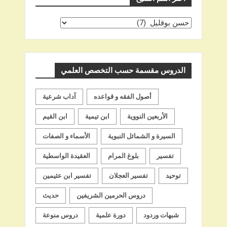
اختر
اسم
الشيخ
الدروس مقسمة حسب التخصص العلمي
أصول الفقه و قواعده
آداب شرعية
الأربعين النووية
ابن تيمية
ابن القيم
السيرة و الشمائل النبوية
الأسماء و الصفات
تفسير
بلوغ المرام
العقيدة الواسطية
توحيد
تفسير العجلان
تفسير ابن عثيمين
دروس الحرمين الشريفين
حديث
شبهات وردود
دورة علمية
دروس منوعة