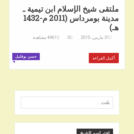
ملتقى شيخ الإسلام ابن تيمية ـ
مدينة بومرداس (2011 م-1432
هـ)
31 مارس، 2015
0
4461
مشاهدة
حسن بوقليل
أكمل القراءة
◥
البحث
عن
اختر اسم الشيخ