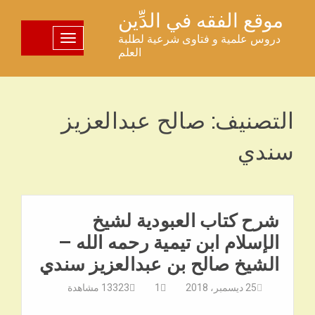
خطى
موقع الفقه في الدِّين
لى
دروس علمية و فتاوى شرعية لطلبة
تبديل اللوحة
لمحتوى
العلم
التصنيف:
صالح عبدالعزيز
سندي
شرح كتاب العبودية لشيخ
الإسلام ابن تيمية رحمه الله –
الشيخ صالح بن عبدالعزيز سندي
25 ديسمبر، 2018
1
13323
مشاهدة