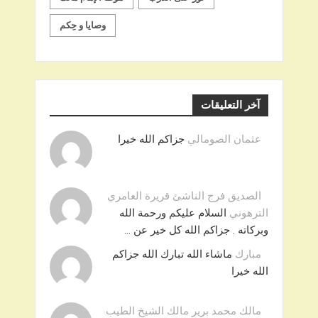
وصايا و حِكم
آخر التعليقات
عثمان الصومالي
جزاكم الله خيرا
الصديق فرج الناشئ قريرة العامري
الترهوني
السلام عليكم ورحمة الله
وبركاته . جزاكم الله كل خير عن …
مبارك
ماشاء الله تبارك الله جزاكم
الله خيرا
مالك محمد برير مالك الشيخ الطيب