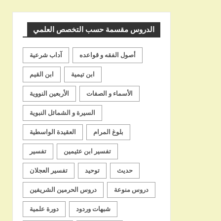
الشيخ
الدروس مقسمة حسب التخصص العلمي
أصول الفقه و قواعده
آداب شرعية
ابن تيمية
ابن القيم
الأسماء و الصفات
الأربعين النووية
السيرة و الشمائل النبوية
بلوغ المرام
العقيدة الواسطية
تفسير ابن عثيمين
تفسير
حديث
توحيد
تفسير العجلان
دروس منوعة
دروس الحرمين الشريفين
شبهات وردود
دورة علمية