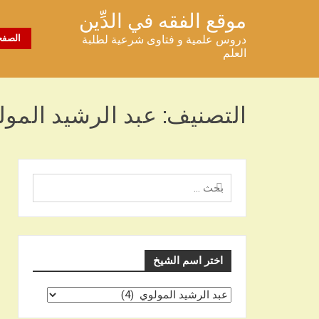
خطى
موقع الفقه في الدِّين
لى
دروس علمية و فتاوى شرعية لطلبة
الصفح
لمحتوى
العلم
التصنيف:
عبد الرشيد المو
البحث
عن
اختر اسم الشيخ
اختر
اسم