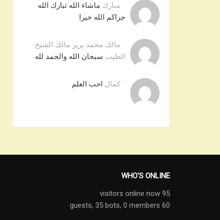
مبارك
ماشاء الله تبارك الله
جزاكم الله خيرا
مالك محمد برير مالك الشيخ
الطيب
سبحان الله والحمد لله
كمال
احب العلم
WHO'S ONLINE
95 visitors online now
35 bots,
0 members
60 guests,