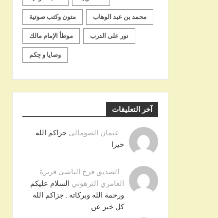
محمد بن عبد الوهاب
متون وكتب صوتية
نور على الدرب
موطأ الإمام مالك
وصايا و حِكم
آخر التعليقات
عثمان الصومالي
جزاكم الله
خيرا
الصديق فرج الناشئ قريرة
العامري الترهوني
السلام عليكم
ورحمة الله وبركاته . جزاكم الله
كل خير عن …