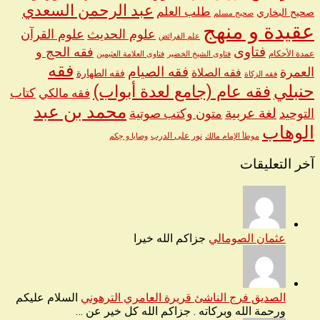
عبد الرحمن السعدي
طلب العلم
صحيح البخاري
صحيح مسلم
عقيدة و منهج
علوم الحديث
علوم القرآن
علم الفرائض
فتاوى
فقه الحج و
عمدة الأحكام
فتاوى الشيخ الخضير
فتاوى العلامة العثيمين
فقه
العمرة
فقه الصيام
فقه الصلاة
فقه الطهارة
فقه الزكاة
حنبلي
فقه عام (جامع لعدة أبواب)
كتاب
فقه مالكي
محمد بن عبد
لغة عربية
التوحيد
متون وكتب صوتية
الوهاب
نور على الدرب
موطأ الإمام مالك
وصايا و حِكم
آخر التعليقات
عثمان الصومالي
جزاكم الله خيرا
الصديق فرج الناشئ قريرة العامري الترهوني
السلام عليكم
ورحمة الله وبركاته . جزاكم الله كل خير عن …