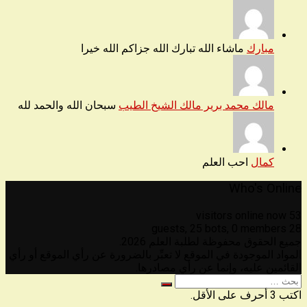
مبارك
ماشاء الله تبارك الله جزاكم الله خيرا
مالك محمد برير مالك الشيخ الطيب
سبحان الله والحمد لله
كمال
احب العلم
Who's Online
53 visitors online now
25 bots,
0 members
28 guests,
جميع الحقوق محفوظة لطلبة العلم 2026.
المواد الموجودة في الموقع لا تعبِّر بالضرورة عن رأي الموقع أو رأي
القائمين عليه، وإنما عن رأي مصادرها.
البحث
عن
اكتب 3 أحرف على الأقل.