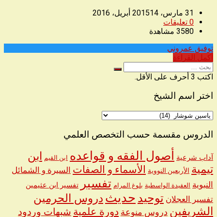
31 مارس، 2015
14 أبريل، 2016
0
تعليقات
3580
مشاهدة
توفيق عمروني
◥
أكمل القراءة
البحث
عن
اكتب 3 أحرف على الأقل.
اختر اسم الشيخ
اختر
اسم
الشيخ
الدروس مقسمة حسب التخصص العلمي
أصول الفقه و قواعده
ابن
آداب شرعية
ابن القيم
تيمية
الأسماء و الصفات
السيرة و الشمائل
الأربعين النووية
تفسير
النبوية
تفسير ابن عثيمين
العقيدة الواسطية
بلوغ المرام
حديث
توحيد
دروس الحرمين
تفسير العجلان
الشريفين
دورة علمية
شبهات وردود
دروس منوعة