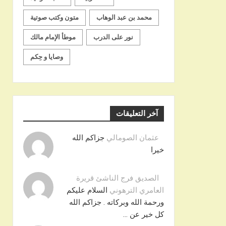
محمد بن عبد الوهاب
متون وكتب صوتية
نور على الدرب
موطأ الإمام مالك
وصايا و حِكم
آخر التعليقات
عثمان الصومالي
جزاكم الله
خيرا
الصديق فرج الناشئ قريرة
العامري الترهوني
السلام عليكم
ورحمة الله وبركاته . جزاكم الله
كل خير عن …