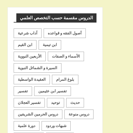
الشيخ
الدروس مقسمة حسب التخصص العلمي
أصول الفقه و قواعده
آداب شرعية
ابن تيمية
ابن القيم
الأسماء و الصفات
الأربعين النووية
السيرة و الشمائل النبوية
بلوغ المرام
العقيدة الواسطية
تفسير ابن عثيمين
تفسير
حديث
توحيد
تفسير العجلان
دروس منوعة
دروس الحرمين الشريفين
شبهات وردود
دورة علمية