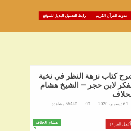
مدونة القرآن الكريم
رابط التحميل البديل للموقع
ح كتاب نزهة النظر في نخبة
فكر لابن حجر – الشيخ هشام
لحلاف
6 ديسمبر، 2020
0
5544
مشاهدة
هشام الحلاف
أكمل القراءة
◥