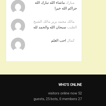
مبارك
ماشاء الله تبارك الله
جزاكم الله خيرا
مالك محمد برير مالك الشيخ
الطيب
سبحان الله والحمد لله
كمال
احب العلم
WHO'S ONLINE
52 visitors online now
25 bots,
0 members
27 guests,