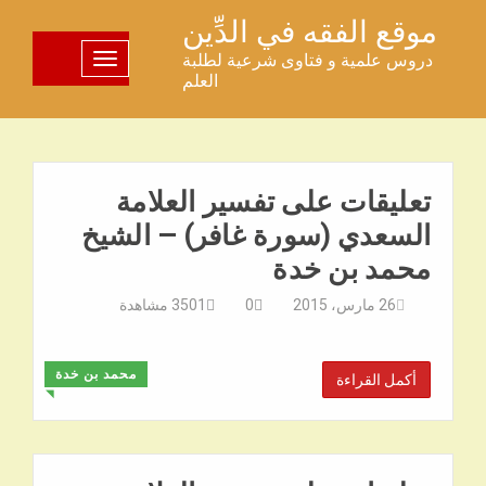
خطى
موقع الفقه في الدِّين
لى
دروس علمية و فتاوى شرعية لطلبة
تبديل اللوحة
لمحتوى
العلم
تعليقات على تفسير العلامة
السعدي (سورة غافر) – الشيخ
محمد بن خدة
26 مارس، 2015
0
3501
مشاهدة
محمد بن خدة
أكمل القراءة
◥