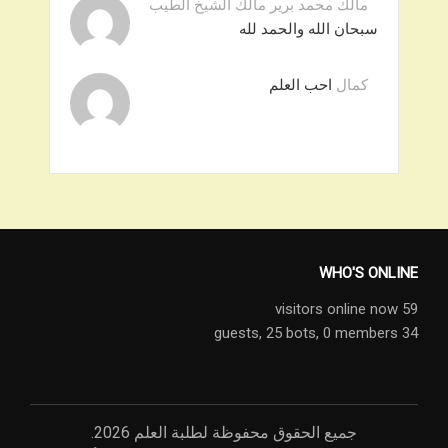
مالك محمد برير مالك الشيخ الطيب
سبحان الله والحمد لله
كمال
احب العلم
WHO'S ONLINE
59 visitors online now
25 bots,
0 members
34 guests,
جميع الحقوق محفوظة لطلبة العلم 2026.