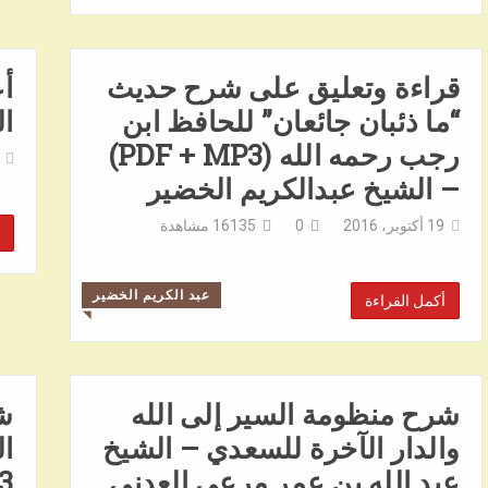
قراءة وتعليق على شرح حديث
أع
“ما ذئبان جائعان” للحافظ ابن
ا
رجب رحمه الله (PDF + MP3)
– الشيخ عبدالكريم الخضير
19 أكتوبر، 2016
0
16135
مشاهدة
عبد الكريم الخضير
أكمل القراءة
◥
شرح منظومة السير إلى الله
ش
والدار الآخرة للسعدي – الشيخ
ال
عبد الله بن عمر مرعي العدني