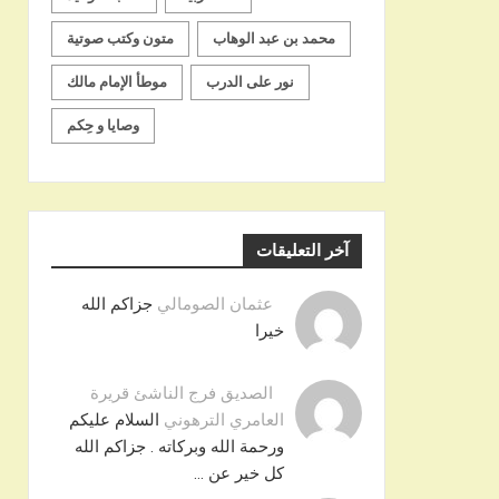
محمد بن عبد الوهاب
متون وكتب صوتية
نور على الدرب
موطأ الإمام مالك
وصايا و حِكم
آخر التعليقات
عثمان الصومالي
جزاكم الله
خيرا
الصديق فرج الناشئ قريرة
العامري الترهوني
السلام عليكم
ورحمة الله وبركاته . جزاكم الله
كل خير عن …