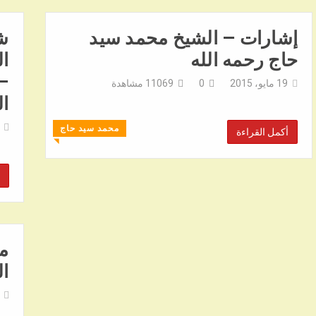
إشارات – الشيخ محمد سيد
ش
حاج رحمه الله
ال
– 
19 مايو، 2015
0
11069
مشاهدة
ال
محمد سيد حاج
أكمل القراءة
◥
م
ال