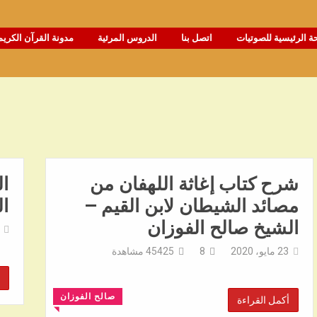
ة الرئيسية للصوتيات
اتصل بنا
الدروس المرئية
مدونة القرآن الكريم
شرح كتاب إغاثة اللهفان من
ال
مصائد الشيطان لابن القيم –
ال
الشيخ صالح الفوزان
23 مايو، 2020
8
45425
مشاهدة
صالح الفوزان
أكمل القراءة
◥