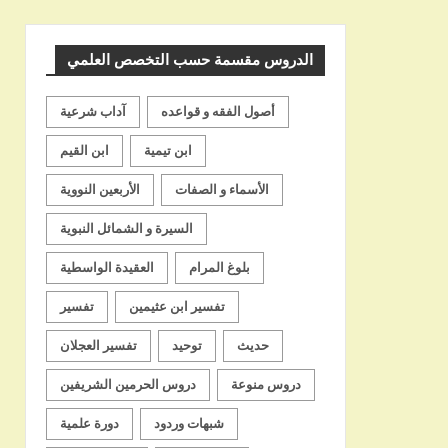
الشيخ
الدروس مقسمة حسب التخصص العلمي
أصول الفقه و قواعده
آداب شرعية
ابن تيمية
ابن القيم
الأسماء و الصفات
الأربعين النووية
السيرة و الشمائل النبوية
بلوغ المرام
العقيدة الواسطية
تفسير ابن عثيمين
تفسير
حديث
توحيد
تفسير العجلان
دروس منوعة
دروس الحرمين الشريفين
شبهات وردود
دورة علمية