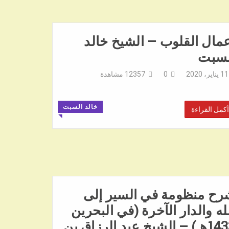
مال القلوب – الشيخ خالد
لسبت
11 يناير، 2020
0
12357
مشاهدة
خالد السبت
أكمل القراءة
◥
رح منظومة في السير إلى
له والدار الآخرة (في البحرين
1433هـ) – الشيخ عبد الرزاق بن