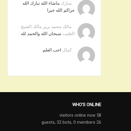
مبارك
ماشاء الله تبارك الله
جزاكم الله خيرا
مالك محمد برير مالك الشيخ
الطيب
سبحان الله والحمد لله
كمال
احب العلم
WHO'S ONLINE
58 visitors online now
32 bots,
0 members
26 guests,