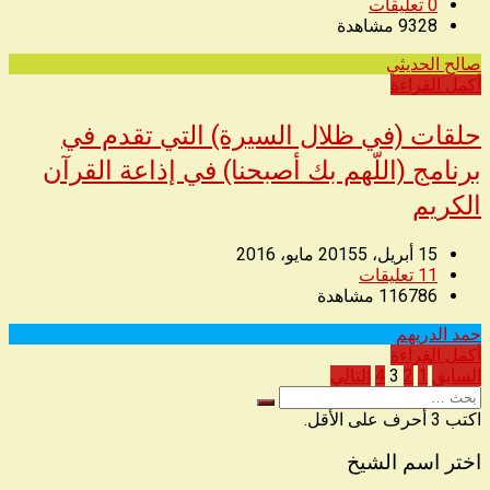
0
تعليقات
9328
مشاهدة
صالح الحديثي
◥
أكمل القراءة
حلقات (في ظلال السيرة) التي تقدم في
برنامج (اللّهم بك أصبحنا) في إذاعة القرآن
الكريم
15 أبريل، 2015
5 مايو، 2016
11
تعليقات
116786
مشاهدة
حمد الدريهم
◥
أكمل القراءة
تعدد
السابق
1
2
3
4
التالي
البحث
صفحات
عن
اكتب 3 أحرف على الأقل.
المقالات
اختر اسم الشيخ