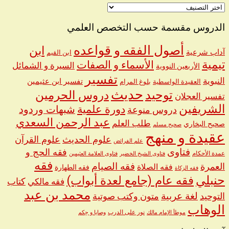
اختر
اسم
الشيخ
الدروس مقسمة حسب التخصص العلمي
أصول الفقه و قواعده
ابن
آداب شرعية
ابن القيم
تيمية
الأسماء و الصفات
السيرة و الشمائل
الأربعين النووية
تفسير
النبوية
تفسير ابن عثيمين
العقيدة الواسطية
بلوغ المرام
حديث
توحيد
دروس الحرمين
تفسير العجلان
الشريفين
دورة علمية
شبهات وردود
دروس منوعة
عبد الرحمن السعدي
طلب العلم
صحيح البخاري
صحيح مسلم
عقيدة و منهج
علوم الحديث
علوم القرآن
علم الفرائض
فتاوى
فقه الحج و
عمدة الأحكام
فتاوى الشيخ الخضير
فتاوى العلامة العثيمين
فقه
العمرة
فقه الصيام
فقه الصلاة
فقه الطهارة
فقه الزكاة
حنبلي
فقه عام (جامع لعدة أبواب)
كتاب
فقه مالكي
محمد بن عبد
لغة عربية
التوحيد
متون وكتب صوتية
الوهاب
نور على الدرب
موطأ الإمام مالك
وصايا و حِكم