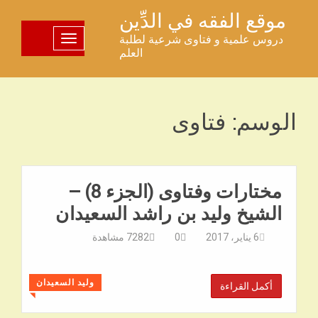
خطى
موقع الفقه في الدِّين
لى
دروس علمية و فتاوى شرعية لطلبة
تبديل اللوحة
لمحتوى
العلم
الوسم:
فتاوى
مختارات وفتاوى (الجزء 8) –
الشيخ وليد بن راشد السعيدان
6 يناير، 2017
0
7282
مشاهدة
وليد السعيدان
أكمل القراءة
◥