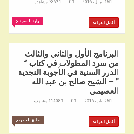
16 أبريل، 2016
0
7362
مشاهدة
وليد السعيدان
أكمل القراءة
◥
البرنامج الأول والثاني والثالث
من سرد المطولات في كتاب ”
الدرر السنية في الأجوبة النجدية
” – الشيخ صالح بن عبد الله
العصيمي
26 يناير، 2016
0
11408
مشاهدة
صالح العصيمي
أكمل القراءة
◥