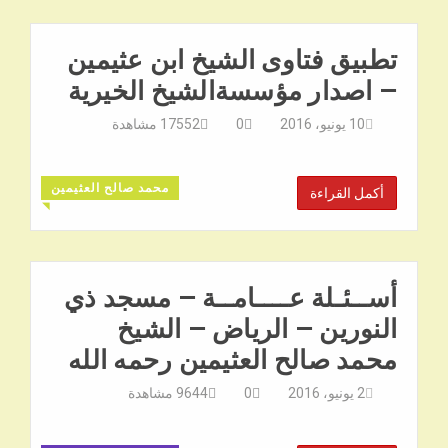
تطبيق فتاوى الشيخ ابن عثيمين
– اصدار مؤسسةالشيخ الخيرية
10 يونيو، 2016
0
17552
مشاهدة
محمد صالح العثيمين
أكمل القراءة
◥
أســئـلة عــــامــة – مسجد ذي
النورين – الرياض – الشيخ
محمد صالح العثيمين رحمه الله
2 يونيو، 2016
0
9644
مشاهدة