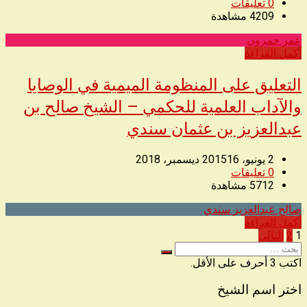
0
تعليقات
4209
مشاهدة
عمر حمرون
◥
أكمل القراءة
التعليق على المنظومة الميمية في الوصايا
والآداب العلمية للحكمي – الشيخ صالح بن
عبدالعزيز بن عثمان سندي
2 يونيو، 2015
16 ديسمبر، 2018
0
تعليقات
5712
مشاهدة
صالح عبدالعزيز سندي
◥
أكمل القراءة
تعدد
1
2
التالي
البحث
صفحات
عن
اكتب 3 أحرف على الأقل.
المقالات
اختر اسم الشيخ