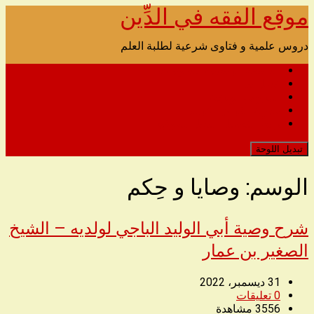
موقع الفقه في الدِّين
تخطى
الى
المحتوى
دروس علمية و فتاوى شرعية لطلبة العلم
الصفحة الرئيسية للصوتيات
اتصل بنا
الدروس المرئية
مدونة القرآن الكريم
رابط التحميل البديل للموقع
تبديل اللوحة
الوسم:
وصايا و حِكم
شرح وصية أبي الوليد الباجي لولديه – الشيخ
الصغير بن عمار
31 ديسمبر، 2022
0
تعليقات
3556
مشاهدة