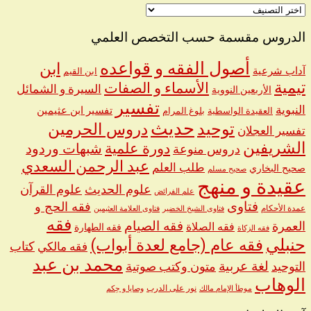
اختر
اسم
الشيخ
الدروس مقسمة حسب التخصص العلمي
أصول الفقه و قواعده
ابن
آداب شرعية
ابن القيم
تيمية
الأسماء و الصفات
السيرة و الشمائل
الأربعين النووية
تفسير
النبوية
تفسير ابن عثيمين
العقيدة الواسطية
بلوغ المرام
حديث
توحيد
دروس الحرمين
تفسير العجلان
الشريفين
دورة علمية
شبهات وردود
دروس منوعة
عبد الرحمن السعدي
طلب العلم
صحيح البخاري
صحيح مسلم
عقيدة و منهج
علوم الحديث
علوم القرآن
علم الفرائض
فتاوى
فقه الحج و
عمدة الأحكام
فتاوى الشيخ الخضير
فتاوى العلامة العثيمين
فقه
العمرة
فقه الصيام
فقه الصلاة
فقه الطهارة
فقه الزكاة
حنبلي
فقه عام (جامع لعدة أبواب)
كتاب
فقه مالكي
محمد بن عبد
لغة عربية
التوحيد
متون وكتب صوتية
الوهاب
نور على الدرب
موطأ الإمام مالك
وصايا و حِكم