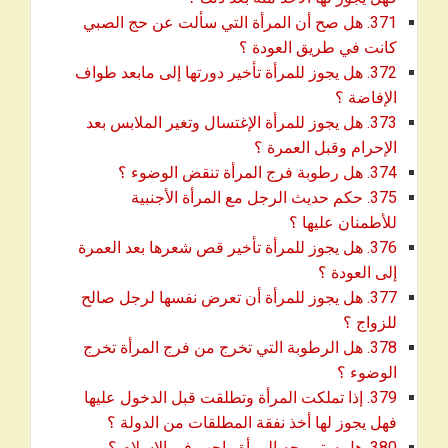
371. هل صح أن المرأة التي سألت عن حج الصبي
download
كانت في طريق العودة ؟
372. هل يجوز للمرأة تأخير دورتها إلى مابعد طواف
download
الإفاضة ؟
373. هل يجوز للمرأة الإغتسال وتغير الملابس بعد
download
الإحرام وقبل العمرة ؟
download
374. هل رطوبة فرج المرأة تنقض الوضوء ؟
375. حكم حديث الرجل مع المرأة الأجنبية
download
للأطمنان عليها ؟
376. هل يجوز للمرأة تأخير قص شعرها بعد العمرة
download
إلى العودة ؟
377. هل يجوز للمرأة أن تعرض نفسها لرجل صالح
download
للزواج ؟
378. هل الرطوبة التي تخرج من فرج المرأة تخرج
download
الوضوء ؟
379. إذا تملكت المرأة وتطلقت قبل الدخول عليها
download
فهل يجوز لها أخذ نفقة المطلقات من الدولة ؟
download
380. هل ستر وجه المرأة واجب في الإسلام ؟