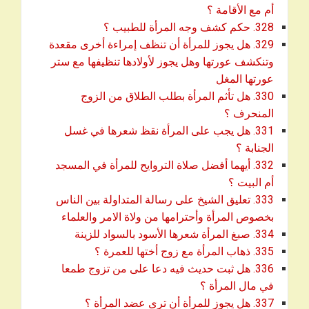
download
أم مع الأقامة ؟
download
328. حكم كشف وجه المرأة للطبيب ؟
329. هل يجوز للمرأة أن تنظف إمراءة أخرى مقعدة
وتنكشف عورتها وهل يجوز لأولادها تنظيفها مع ستر
download
عورتها المغل
330. هل تأثم المرأة بطلب الطلاق من الزوج
download
المنحرف ؟
331. هل يجب على المرأة نقظ شعرها في غسل
download
الجنابة ؟
332. أيهما أفضل صلاة التروايح للمرأة في المسجد
download
أم البيت ؟
333. تعليق الشيخ على رسالة المتداولة بين الناس
download
بخصوص المرأة وأحترامها من ولاة الامر والعلماء
download
334. صبغ المرأة شعرها الأسود بالسواد للزينة
download
335. ذهاب المرأة مع زوج أختها للعمرة ؟
336. هل ثبت حديث فيه دعا على من تزوج طمعا
download
في مال المرأة ؟
download
337. هل يجوز للمرأة أن ترى عضد المرأة ؟