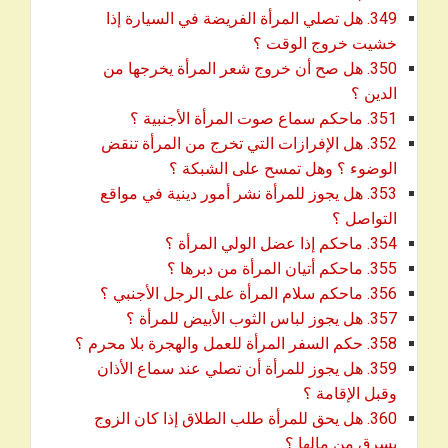
349. هل تصلي المرأة الفريضة في السيارة إذا
download
خشيت خروج الوقت ؟
350. هل صح أن خروج شعر المرأة يخرجها من
download
الدين ؟
download
351. ماحكم سماع صوت المرأة الأجنبية ؟
352. هل الإفرازات التي تخرج من المرأة تنقض
download
الوضوء ؟ وهل تمسح على الشبكة ؟
353. هل يجوز للمرأة نشر أمور دينية في مواقع
download
التواصل ؟
download
354. ماحكم إذا عضل الولي المرأة ؟
download
355. ماحكم أتيان المرأة من دبرها ؟
download
356. ماحكم سلام المرأة على الرجل الأجنبي ؟
download
357. هل يجوز لباس الثوب الأبيض للمرأة ؟
download
358. حكم السفر المرأة للعمل والهجرة بلا محرم ؟
359. هل يجوز للمرأة أن تصلي عند سماع الأذان
download
وقبل الإقامة ؟
360. هل يحق للمرأة طلب الطلاق إذا كان الزوج
download
يسرق من مالها ؟