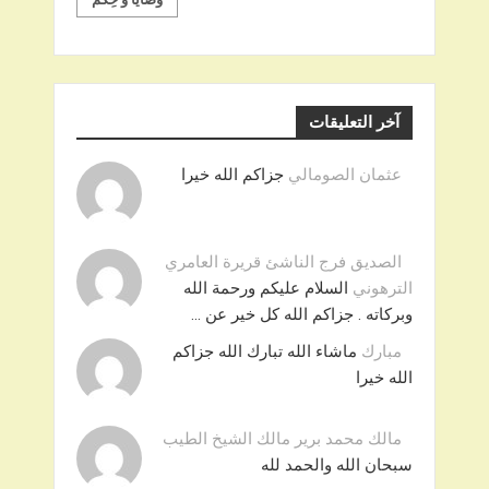
آخر التعليقات
عثمان الصومالي
جزاكم الله خيرا
الصديق فرج الناشئ قريرة العامري
الترهوني
السلام عليكم ورحمة الله
وبركاته . جزاكم الله كل خير عن …
مبارك
ماشاء الله تبارك الله جزاكم
الله خيرا
مالك محمد برير مالك الشيخ الطيب
سبحان الله والحمد لله