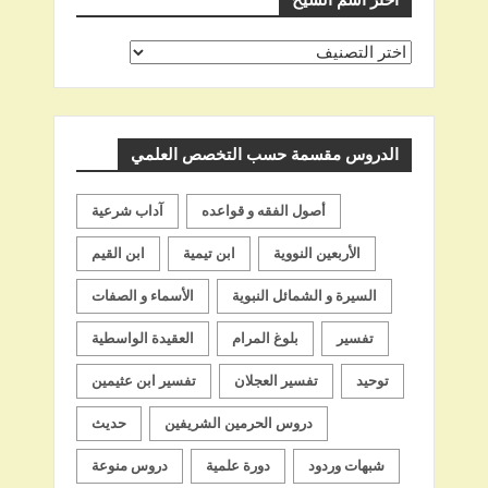
اختر اسم الشيخ
اختر
اسم
الشيخ
الدروس مقسمة حسب التخصص العلمي
أصول الفقه و قواعده
آداب شرعية
الأربعين النووية
ابن تيمية
ابن القيم
السيرة و الشمائل النبوية
الأسماء و الصفات
تفسير
بلوغ المرام
العقيدة الواسطية
توحيد
تفسير العجلان
تفسير ابن عثيمين
دروس الحرمين الشريفين
حديث
شبهات وردود
دورة علمية
دروس منوعة