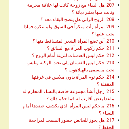
207. هل البقاء مع زوجة كانت لها علاقة محرمة
download
وتابت منها يعتبر دياثة ؟
download
208. الزوج الزاني هل ينصح البقاء معه ؟
209. امرأة رأت منكراً في السوق ولم تنكره فماذا
download
يجب عليها ؟
download
210. أين تضع المرأة الشعر المتساقط منها ؟
download
211. حكم ركوب المرأة مع السائق ؟
download
212. حكم لبس العدسات للزينة أمام الزوج ؟
213. حكم لبس الفستان إلى تحت الركبة وتلبس
download
تحت مايسمى بالهيلاهوب ؟
214. حكم نوم المرأة بدون ملابس في غرفتها
download
المقفلة ؟
215. رجل أنشأ مجموعة خاصة بالنساء المحارم له
download
ماعدا بعض أقارب له فما حكم ذلك ؟
216. ماحكم لبس المرأة الذي يكشف عضدها أمام
download
النساء ؟
217. هل يجوز للحائض حضور المسجد لمراجعة
download
الحفظ ؟