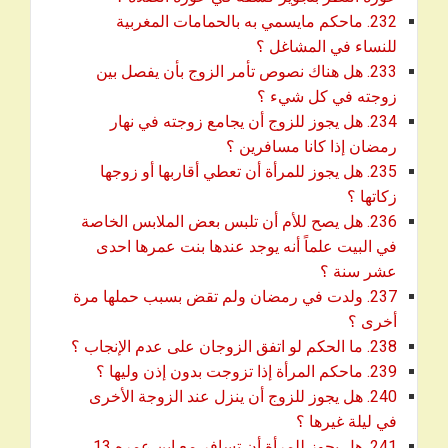
232. ماحكم مايسمي به بالحمامات المغربية
download
للنساء في المشاغل ؟
233. هل هناك نصوص تأمر الزوج بأن يفصل بين
download
زوجته في كل شيء ؟
234. هل يجوز للزوج أن يجامع زوجته في نهار
download
رمضان إذا كانا مسافرين ؟
235. هل يجوز للمرأة أن تعطي أقاربها أو زوجها
download
زكاتها ؟
236. هل يصح للأم أن تلبس بعض الملابس الخاصة
في البيت علماً أنه يوجد عندها بنت عمرها احدى
download
عشر سنة ؟
237. ولدت في رمضان ولم تقض بسبب حملها مرة
download
أخرى ؟
download
238. ما الحكم لو اتفق الزوجان على عدم الإنجاب ؟
download
239. ماحكم المرأة إذا تزوجت بدون إذن وليها ؟
240. هل يجوز للزوج أن ينزل عند الزوجة الأخرى
download
في ليلة غيرها ؟
241. هل يجوز للمرأة أن تسافر مع ابن عمره 13