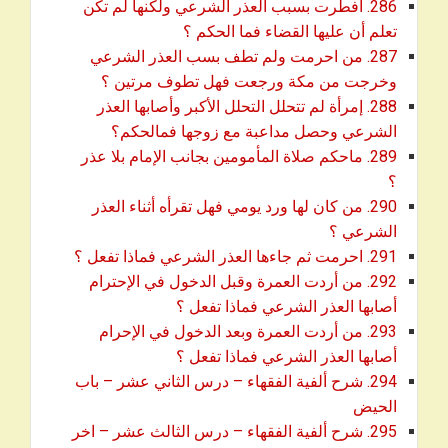
286. أفطرت بسبب العذر الشرعي ولكنها لم تكن
download
تعلم أن عليها القضاء فما الحكم ؟
287. من احرمت ولم تطف بسب العذر الشرعي
download
وخرجت من مكة ورجعت فهل تطوف مرتين ؟
288. إمرأة لم تتحلل التحلل الأكبر وأصابها العذر
download
الشرعي وحصل مداعبة مع زوجها فمالحكم؟
289. ماحكم صلاة المأمومين بجانب الإمام بلا عذر
download
؟
290. من كان لها ورد يومي فهل تقرأه أثناء العذر
download
الشرعي ؟
download
291. احرمت ثم جاءها العذر الشرعي فماذا تفعل ؟
292. من أردت العمرة وقبل الدخول في الإحترام
download
أصابها العذر الشرعي فماذا تفعل ؟
293. من أردت العمرة وبعد الدخول في الإحرام
download
أصابها العذر الشرعي فماذا تفعل ؟
294. شرح ألفية الفقهاء – درس الثاني عشر – باب
download
الحيض
295. شرح ألفية الفقهاء – درس الثالث عشر – اخر