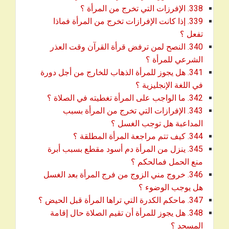
download
338. الإفرزات التي تخرج من المرأة ؟
339. إذا كانت الإفرازات تخرج من المرأة فماذا
download
تفعل ؟
340. النصح لمن ترفض قرأة القرآن وقت العذر
download
الشرعي للمرأة ؟
341. هل يجوز للمرأة الذهاب للخارج من أجل دورة
download
في اللغة الإنجليزية ؟
download
342. ما الواجب على المرأة تغطيته في الصلاة ؟
343. الإفرازات التي تخرج من المرأة بسبب
download
المداعبة هل توجب الغسل ؟
download
344. كيف تتم مراجعة المرأة المطلقة ؟
345. ينزل من المرأة دم أسود مقطع بسبب أبرة
download
منع الحمل فمالحكم ؟
346. خروج مني الزوج من فرج المرأة بعد الغسل
download
هل يوجب الوضوء ؟
download
347. ماحكم الكدرة التي تراها المرأة قبل الحيض ؟
348. هل يجوز للمرأة أن تقيم الصلاة حال إقامة
download
المسجد ؟