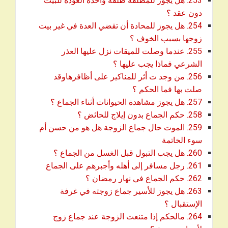
253. هل يجوز للمطلقه طلقه واحدة العودة للبيت
download
دون عقد ؟
254. هل يجوز للمحادة أن تقضي العدة في غير بيت
download
زوجها بسبب الخوف ؟
255. عندما وصلت للميقات نزل عليها العذر
download
الشرعي فماذا يجب عليها ؟
256. من وجد ت أثر للمناكير على أظافرهاوقد
download
صلت بها فما الحكم ؟
download
257. هل يجوز مشاهدة الحيوانات أثناء الجماع ؟
download
258. حكم الجماع بدون إيلاج للحائض ؟
259. الموت حال جماع الزوجة هل هو من حسن أم
download
سوء الخاتمة
download
260. هل يجب التبول قبل الغسل من الجماع ؟
download
261. رجل مسافر إلى أهله وأجبرهم على الجماع
download
262. حكم الجماع في نهار رمضان ؟
263. هل يجوز للأسير جماع زوجته في غرفة
download
الإستقبال ؟
264. مالحكم إذا متنعت الزوجة عند جماع زوج