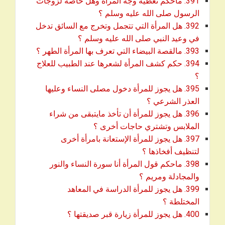
391. ماحكم تغطية وجه المرأة وهل خاصة لزوجات
download
الرسول صلى الله عليه وسلم ؟
392. هل المرأة التي تتجمل وتخرج مع السائق تدخل
download
في وعيد النبي صلى الله عليه وسلم ؟
download
393. مالقصة البيضاء التي تعرف بها المرأة الطهر ؟
394. حكم كشف المرأة لشعرها عند الطبيب للعلاج
download
؟
395. هل يجوز للمرأة دخول مصلى النساء وعليها
download
العذر الشرعي ؟
396. هل يجوز للمرأة أن تأخذ مايتبقى من شراء
download
الملابس وتشتري حاجات أخرى ؟
397. هل يجوز للمرأة الإستعانة بامرأة أخرى
download
لتنظيف أفخاذها ؟
398. ماحكم قول المرأة أنا سورة النساء والنور
download
والمجادلة ومريم ؟
399. هل يجوز للمرأة الدراسة في المعاهد
download
المختلطة ؟
400. هل يجوز للمرأة زيارة قبر صديقتها ؟