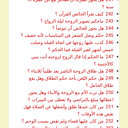
download
سنة ؟
download
242. كيف تقرأ الحائض القرآن ؟
download
243. ماحكم تصوير الزوجة ليلة الزواج ؟
download
244. هل يجوز للحائض أن تتوضأ ؟
download
245. حكم وصل الشعر في المناسبات لأنه خفيف ؟
246. كذب عليها زوجها في اتجاه القبلة وصلت
download
خمس أشهر لغير القبلة فما الحكم ؟
247. ما الحكم إذا قال الزوج لزوجته أنت مني
download
كالأجنبية ؟
download
248. هل طلاق الزوجة الناشز يعد ظلماً للابناء ؟
249. هل حكم اللعن يأخذ حكم الطلاق وهل يقع
download
طلاق الحامل ؟
250. هل ترث الأم مع الزوجة والأبناء وهل يجوز
download
اعطائها مبلغ بالتراضي ولا تعطى من الميراث ؟
251. من كان عندها طلق وأشغلها عن الصلاة فهل
download
تقض هذه الأوقات ؟
download
252. من كان عليها قضاء ولم تقض بسبب الوحم ؟