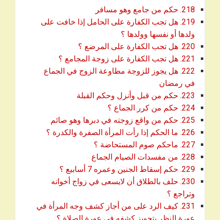
download
218. حكم من جامع وهو مسافر
219. هل تجب الكفارة على الحامل إذا خافت على
download
ولدها أو نفسها وولدها ؟
download
220. هل تجب الكفارة على المرضع ؟
download
221. هل تجب الكفارة على زوجة المجامع ؟
222. هل يجوز للزوجة مطاوعة الزوج في الجماع
download
في رمضان
download
223. حكم من قبل وأنزل وحكم القبلة
download
224. حكم من كرر الجماع ؟
download
225. حكم من واقع زوجته في دبرها وهو صائم
download
226. ما الحكم إذا رأت المرأة الصفرة والكدرة ؟
download
227. ماحكم صوم المستحاضة ؟
download
228. من مفسدات الصيام الجماع
download
229. حكم إسقاط الجنين وعمره 7 أسابيع ؟
230. حلف بالطلاق أن لايسعى في زواج أخوانه
download
وتراجع ؟
231. كيف الرد على من أجاز كشف وجه المرأة في
download
عورة النظر بتجويز كشفه في عورة الصلاة ؟