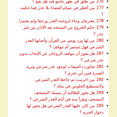
download
276. من طلق في طهر جامع فيه هل يقع ؟
277. من أفطر في صيام القضاء بلا عذر فما حكمه
download
؟
download
278. محرمان وجاء لزوجته العذر ورجعا ولم يعتمرا
279. حكم الخروج من المسجد بعد الأذان من غير
download
عذر ؟
280. من لها ورد يومي من القرأن وأصابها العذر
download
الشرعي فهل تستمر أم تتوقف ؟
281. هل يجوز أن يتوقف الزوجان عن الإنجاب بدون
download
عذر شرعي ؟
282. تجاوزت الميقات لوجود عذر شرعي وتريد
download
العمرة فمن أين تحرم ؟
283. من احرمت ثم جاءها العذر الشرعي
download
ولاتستطيع الجلوس في مكة ؟
284. هل يجوز للطالبة أن تمسك المصحف
download
المصحف وتقرأ منه في أيام العذر الشرعي ؟
285. من كان عليها العذر الشرعي هل يجوز لها
download
دخول الحرم ؟