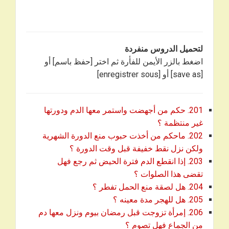
لتحميل الدروس منفردة
اضغط بالزر الأيمن للفأرة ثم اختر [حفظ باسم] أو
[save as] أو [enregistrer sous]
201. حكم من أجهضت واستمر معها الدم ودورتها
download
غير منتظمة ؟
202. ماحكم من أخذت حبوب منع الدورة الشهرية
download
ولكن نزل نقط خفيفة قبل وقت الدورة ؟
203. إذا انقطع الدم فترة الحيض ثم رجع فهل
download
تقضى هذا الصلوات ؟
download
204. هل لصقة منع الحمل تفطر ؟
download
205. هل للهجر مدة معينه ؟
206. إمرأة تزوجت قبل رمضان بيوم ونزل معها دم
download
من الجماع فهل تصوم ؟