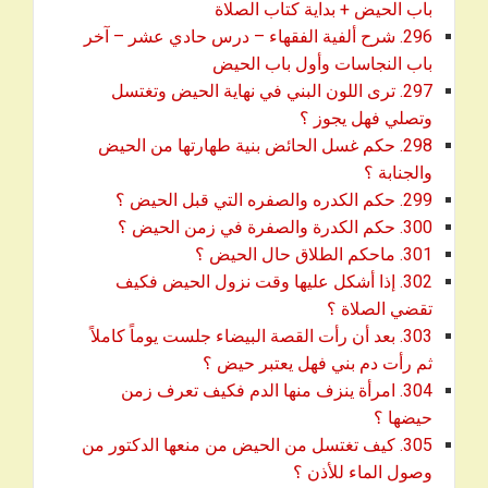
download
باب الحيض + بداية كتاب الصلاة
296. شرح ألفية الفقهاء – درس حادي عشر – آخر
download
باب النجاسات وأول باب الحيض
297. ترى اللون البني في نهاية الحيض وتغتسل
download
وتصلي فهل يجوز ؟
298. حكم غسل الحائض بنية طهارتها من الحيض
download
والجنابة ؟
download
299. حكم الكدره والصفره التي قبل الحيض ؟
download
300. حكم الكدرة والصفرة في زمن الحيض ؟
download
301. ماحكم الطلاق حال الحيض ؟
302. إذا أشكل عليها وقت نزول الحيض فكيف
download
تقضي الصلاة ؟
303. بعد أن رأت القصة البيضاء جلست يوماً كاملاً
download
ثم رأت دم بني فهل يعتبر حيض ؟
304. امرأة ينزف منها الدم فكيف تعرف زمن
download
حيضها ؟
305. كيف تغتسل من الحيض من منعها الدكتور من
download
وصول الماء للأذن ؟