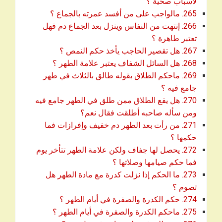
download
لأسباب صحية ؟
download
265. مالواجب على من أفسد عمرته بالجماع ؟
266. إنتهت من النفاس وينزل بعد الجماع دم فهل
download
تعتبر طاهرة ؟
download
267. هل تقصير الحاجب يأخذ حكم النمص ؟
download
268. هل السائل الشفاف يعتبر علامة الطهر ؟
269. ماحكم الطلاق بقوله طالق بالثلاث في طهر
download
جامع فيه ؟
270. هل يقع الطلاق ممن طلق في الطهر جامع فيه
download
ومن سأله صاحبه أطلقت فقال نعم؟
271. من رأت بعد الطهر دم خفيف وإفرازات فما
download
حكمها ؟
272. يحصل لها جفاف ولكن علامة الطهر تتأخر يوم
download
فما حكم صيامها وصلاتها ؟
273. ما الحكم إذا نزلت كدرة مع مادة الطهر هل
download
تصوم ؟
download
274. حكم الكدرة والصفرة في أيام الطهر ؟
download
275. ماحكم الكدرة والصفرة في أيام الطهر ؟