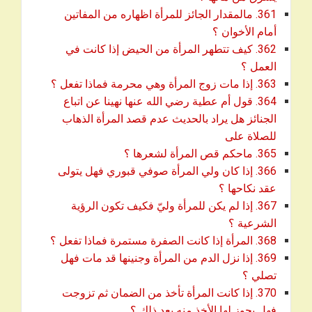
361. مالمقدار الجائز للمرأة اظهاره من المفاتين
download
أمام الأخوان ؟
362. كيف تتطهر المرأة من الحيض إذا كانت في
download
العمل ؟
download
363. إذا مات زوج المرأة وهي محرمة فماذا تفعل ؟
364. قول أم عطية رضي الله عنها نهينا عن اتباع
الجنائز هل يراد بالحديث عدم قصد المرأة الذهاب
download
للصلاة على
download
365. ماحكم قص المرأة لشعرها ؟
366. إذا كان ولي المرأة صوفي قبوري فهل يتولى
download
عقد نكاحها ؟
367. إذا لم يكن للمرأة وليّ فكيف تكون الرؤية
download
الشرعية ؟
download
368. المرأة إذا كانت الصفرة مستمرة فماذا تفعل ؟
369. إذا نزل الدم من المرأة وجنينها قد مات فهل
download
تصلي ؟
370. إذا كانت المرأة تأخذ من الضمان ثم تزوجت
download
فهل يجوز لها الأخذ منه بعد ذلك ؟