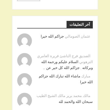
آخر التعليقات
عثمان الصومالي
جزاكم الله خيرا
الصديق فرج الناشئ قريرة العامري
الترهوني
السلام عليكم ورحمة الله
وبركاته . جزاكم الله كل خير عن …
مبارك
ماشاء الله تبارك الله جزاكم
الله خيرا
مالك محمد برير مالك الشيخ الطيب
سبحان الله والحمد لله