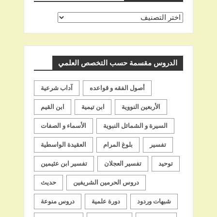
اختر
اسم
الشيخ
الدروس مقسمة حسب التخصص العلمي
أصول الفقه و قواعده
آداب شرعية
الأربعين النووية
ابن تيمية
ابن القيم
السيرة و الشمائل النبوية
الأسماء و الصفات
تفسير
بلوغ المرام
العقيدة الواسطية
توحيد
تفسير العجلان
تفسير ابن عثيمين
دروس الحرمين الشريفين
حديث
شبهات وردود
دورة علمية
دروس منوعة