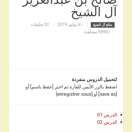
آل الشيخ
6 يوليو، 2019
0
تعليقات
صالح آل الشيخ
5990
مشاهدة
لتحميل الدروس منفردة
اضغط بالزر الأيمن للفأرة ثم اختر [حفظ باسم] أو
[save as] أو [enregistrer sous]
الدرس 01
الدرس 02