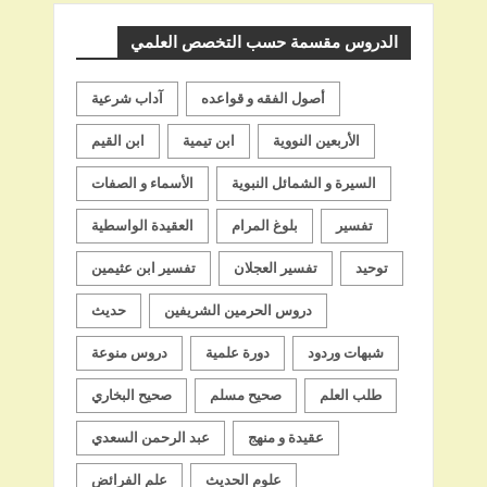
الدروس مقسمة حسب التخصص العلمي
أصول الفقه و قواعده
آداب شرعية
الأربعين النووية
ابن تيمية
ابن القيم
السيرة و الشمائل النبوية
الأسماء و الصفات
تفسير
بلوغ المرام
العقيدة الواسطية
توحيد
تفسير العجلان
تفسير ابن عثيمين
دروس الحرمين الشريفين
حديث
شبهات وردود
دورة علمية
دروس منوعة
طلب العلم
صحيح مسلم
صحيح البخاري
عقيدة و منهج
عبد الرحمن السعدي
علوم الحديث
علم الفرائض