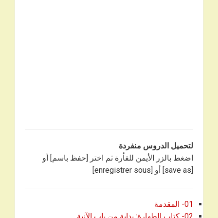
لتحميل الدروس منفردة
اضغط بالزر الأيمن للفأرة ثم اختر [حفظ باسم] أو
[save as] أو [enregistrer sous]
01- المقدمة
02- كتاب الطهارة: بداية من باب الآنية