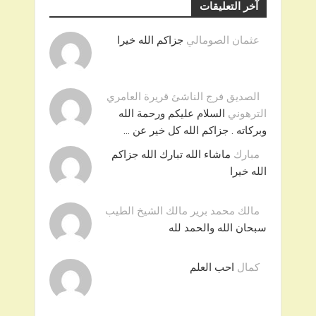
آخر التعليقات
عثمان الصومالي
جزاكم الله خيرا
الصديق فرج الناشئ قريرة العامري
الترهوني
السلام عليكم ورحمة الله
وبركاته . جزاكم الله كل خير عن …
مبارك
ماشاء الله تبارك الله جزاكم
الله خيرا
مالك محمد برير مالك الشيخ الطيب
سبحان الله والحمد لله
كمال
احب العلم